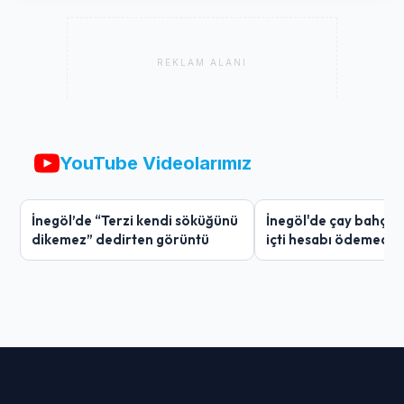
REKLAM ALANI
YouTube Videolarımız
İnegöl’de “Terzi kendi söküğünü
İnegöl'de çay bahçes
dikemez” dedirten görüntü
içti hesabı ödemedi