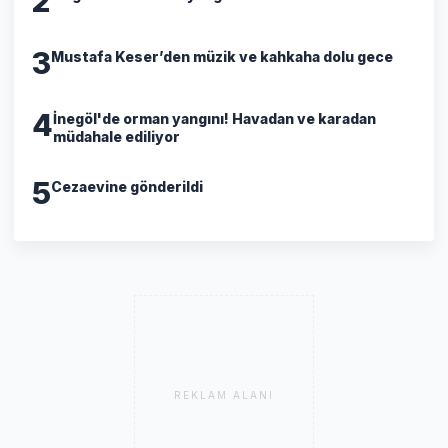
2
3
Mustafa Keser’den müzik ve kahkaha dolu gece
4
İnegöl'de orman yangını! Havadan ve karadan
müdahale ediliyor
5
Cezaevine gönderildi
REKLAM ALANI