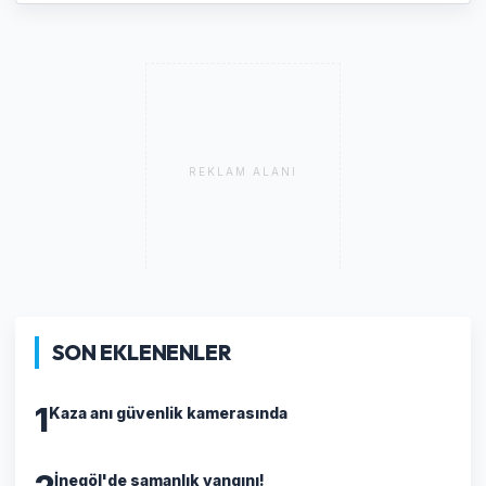
REKLAM ALANI
SON EKLENENLER
1
Kaza anı güvenlik kamerasında
İnegöl'de samanlık yangını!