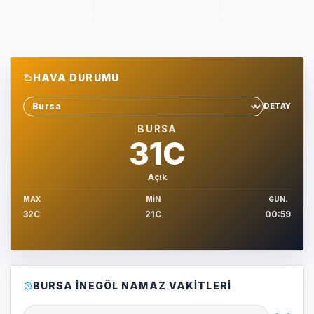
HAVA DURUMU
DETAY
Sehir sec
BURSA
31C
Açık
MAX
MIN
GUN.
32C
21C
00:59
BURSA İNEGÖL NAMAZ VAKITLERI