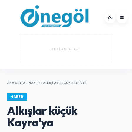
REKLAM ALANI
ANA SAYFA
HABER
ALKIŞLAR KÜÇÜK KAYRA'YA
HABER
Alkışlar küçük
Kayra'ya