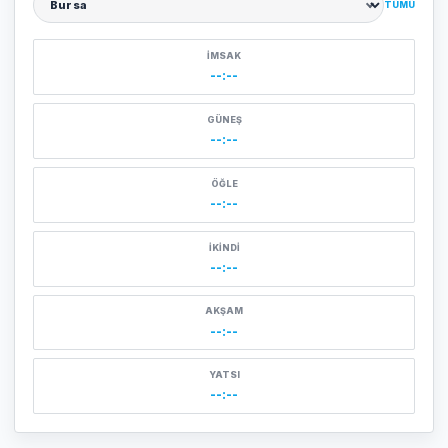
TÜMÜ
Şehir seçin
İMSAK
--:--
GÜNEŞ
--:--
ÖĞLE
--:--
İKINDI
--:--
AKŞAM
--:--
YATSI
--:--