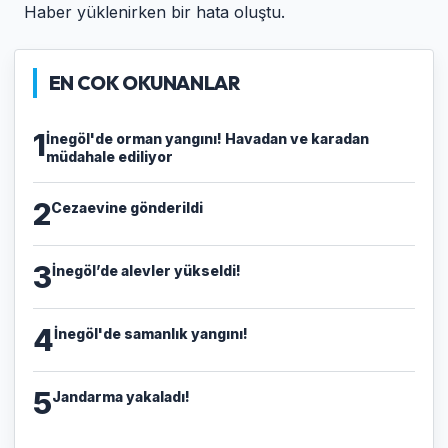
Haber yüklenirken bir hata oluştu.
EN COK OKUNANLAR
1
İnegöl'de orman yangını! Havadan ve karadan
müdahale ediliyor
2
Cezaevine gönderildi
3
İnegöl’de alevler yükseldi!
4
İnegöl'de samanlık yangını!
5
Jandarma yakaladı!