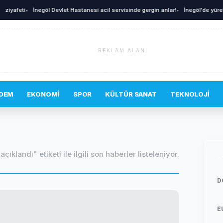
yafeti
•
İnegöl Devlet Hastanesi acil servisinde gergin anlar!
•
İnegöl'de yürekle
REKLAM ALANI
DEM
EKONOMI
SPOR
KÜLTÜR SANAT
TEKNOLOJI
açıklandı" etiketi ile ilgili son haberler listeleniyor.
D
E