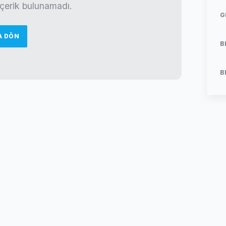
 içerik bulunamadı.
G
A DÖN
B
B