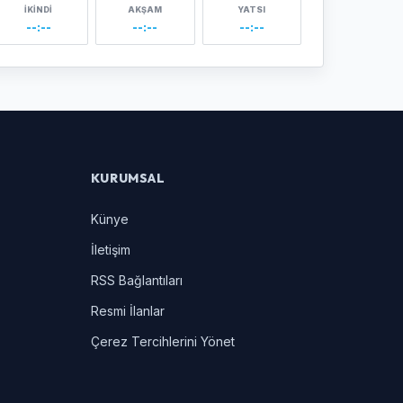
İKINDI
AKŞAM
YATSI
--:--
--:--
--:--
KURUMSAL
Künye
İletişim
RSS Bağlantıları
Resmi İlanlar
Çerez Tercihlerini Yönet