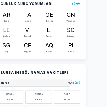
GÜNLÜK BURÇ YORUMLARI
TÜMÜ
AR
TA
GE
CN
Koc
Boga
Ikizler
Yengec
LE
VI
LI
SC
Aslan
Basak
Terazi
Akrep
SG
CP
AQ
PI
Yay
Oglak
Kova
Balik
BURSA İNEGÖL NAMAZ VAKITLERI
TÜMÜ
ehir seçin
İMSAK
GÜNEŞ
ÖĞLE
--:--
--:--
--:--