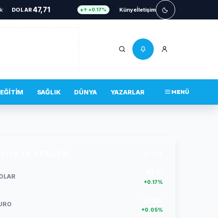
47,71
ri ağza getiren kaza
DOLAR
•
Şekibe İnsel Doğal Yaşam Çiftliği Atlı Binicilik Merkezi Oluyo
Künye
İletişim
↑ +0.17%
55,06
EURO
↑ +0.08%
6.631
ALTIN
↑ +2.13%
13,803
BIST 100
↑ +3.00%
4.756.467
BITCOIN
↑ +0.34%
EĞITIM
SAĞLIK
DÜNYA
YAZARLAR
MENÜ
47,71
DOLAR
↑ +0.17%
PIYASA VERILERI
DETAY
47.71
OLAR
+0.17%
55.05
URO
+0.05%