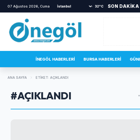
SON DAKİKA
07 Ağustos 2026, Cuma
•
Aslı Hünel’den Açıkhava’da müzik zi
32°C
SON DAKIKA
İNEGÖL HABERLERI
BURSA HABERLERI
GÜN
ANA SAYFA
ETIKET: AÇIKLANDI
#AÇIKLANDI
"