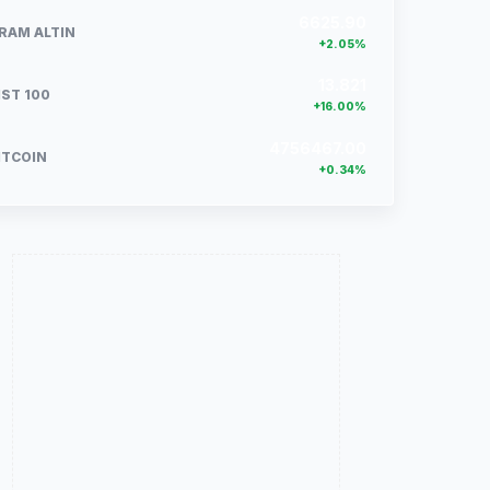
6625.90
RAM ALTIN
+2.05%
13.821
IST 100
+16.00%
4756467.00
ITCOIN
+0.34%