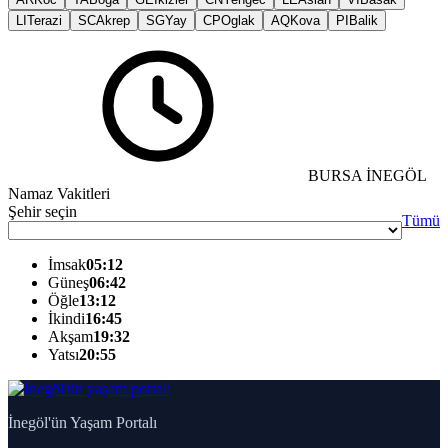
LI
Terazi
SC
Akrep
SG
Yay
CP
Oglak
AQ
Kova
PI
Balik
BURSA İNEGÖL
Namaz Vakitleri
Şehir seçin
Tümü
İmsak
05:12
Güneş
06:42
Öğle
13:12
İkindi
16:45
Akşam
19:32
Yatsı
20:55
İnegöl'ün Yaşam Portalı