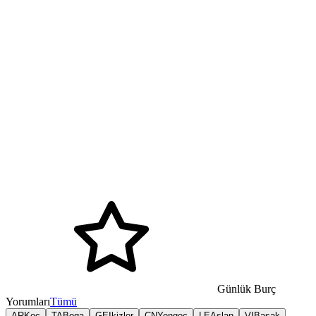
Günlük Burç
Yorumları
Tümü
AR
Koc
TA
Boga
GE
Ikizler
CN
Yengec
LE
Aslan
VI
Basak