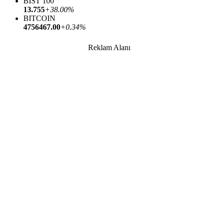
BIST 100
13.755
+38.00%
BITCOIN
4756467.00
+0.34%
Reklam Alanı