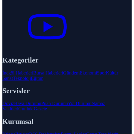
Kategoriler
İnegöl Haberleri
Bursa Haberleri
Gündem
Ekonomi
Spor
Kültür
Sanat
Teknoloji
Eğitim
Servisler
Doviz
Hava Durumu
Puan Durumu
Yol Durumu
Namaz
Vakitleri
Gunluk Gazete
Kurumsal