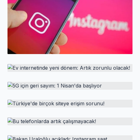
HABER
Instagram’a yorum düzenleme
özelliği geldi
HABER
Ev internetinde yeni dönem: Artık zorunlu
Instagram, kullanıcıların yıllardır talep ettiği yorum
olacak!
düzenleme özelliğini nihayet kullanıma sundu. Yeni
HABER
güncellemeyle birlikte kullanıcılar, yorumlarını
5G için geri sayım: 1 Nisan'da başlıyor
paylaştıktan sonraki 15 dakika içinde düzenleyebilecek.
HABER
Türkiye'de birçok siteye erişim sorunu!
HABER