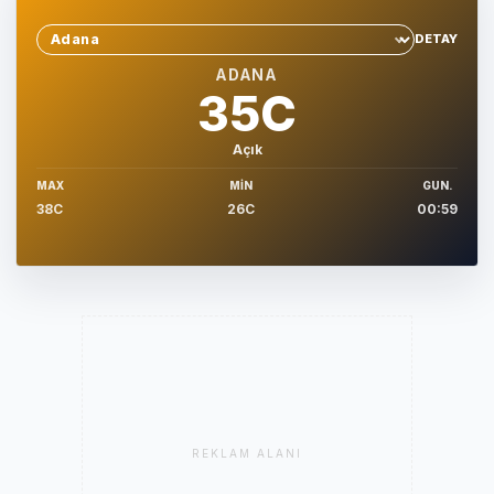
DETAY
Sehir sec
ADANA
35C
Açık
MAX
MIN
GUN.
38C
26C
00:59
REKLAM ALANI