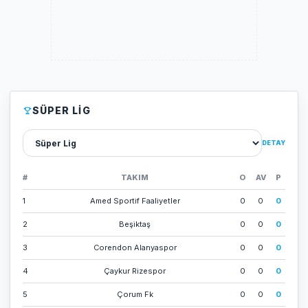
SÜPER LIG
Lig sec
DETAY
#
TAKIM
O
AV
P
1
Amed Sporti̇f Faali̇yetler
0
0
0
2
Beşi̇ktaş
0
0
0
3
Corendon Alanyaspor
0
0
0
4
Çaykur Ri̇zespor
0
0
0
5
Çorum Fk
0
0
0