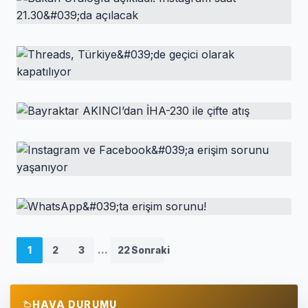
Bu telefonlarda artık çalışmayacak!
HABER
Bakan Uraloğlu açıkladı: Instagram saat
21.30&#039;da açılacak
HABER
Threads, Türkiye&#039;de geçici olarak
kapatılıyor
HABER
Bayraktar AKINCI’dan İHA-230 ile çifte atış
HABER
Instagram ve Facebook&#039;a erişim
sorunu yaşanıyor
HABER
WhatsApp&#039;ta erişim sorunu!
1
2
3
...
22
Sonraki
HAVA DURUMU