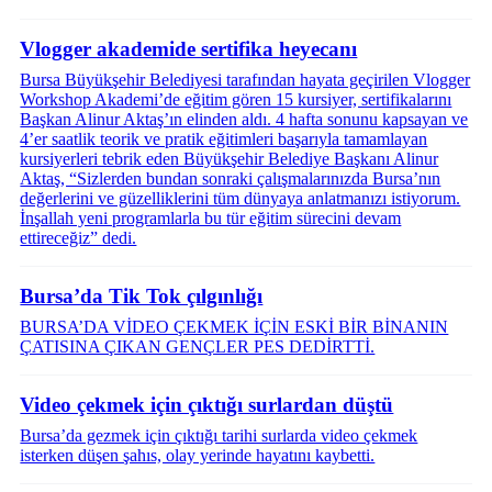
Vlogger akademide sertifika heyecanı
Bursa Büyükşehir Belediyesi tarafından hayata geçirilen Vlogger
Workshop Akademi’de eğitim gören 15 kursiyer, sertifikalarını
Başkan Alinur Aktaş’ın elinden aldı. 4 hafta sonunu kapsayan ve
4’er saatlik teorik ve pratik eğitimleri başarıyla tamamlayan
kursiyerleri tebrik eden Büyükşehir Belediye Başkanı Alinur
Aktaş, “Sizlerden bundan sonraki çalışmalarınızda Bursa’nın
değerlerini ve güzelliklerini tüm dünyaya anlatmanızı istiyorum.
İnşallah yeni programlarla bu tür eğitim sürecini devam
ettireceğiz” dedi.
Bursa’da Tik Tok çılgınlığı
BURSA’DA VİDEO ÇEKMEK İÇİN ESKİ BİR BİNANIN
ÇATISINA ÇIKAN GENÇLER PES DEDİRTTİ.
Video çekmek için çıktığı surlardan düştü
Bursa’da gezmek için çıktığı tarihi surlarda video çekmek
isterken düşen şahıs, olay yerinde hayatını kaybetti.