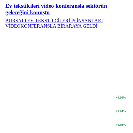
Ev tekstilcileri video konferansla sektörün
geleceğini konuştu
BURSALI EV TEKSTİLCİLERİ İŞ İNSANLARI
VİDEOKONFERANSLA BİRARAYA GELDİ.
PIYASA
VERILERI
DETAY
47.60
DOLAR
+0.06%
55.04
EURO
+0.04%
6541.21
GRAM ALTIN
+0.69%