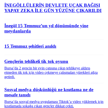
İNEGÖLLÜLERİN DEVLETE UÇAK BAĞIŞI
YAPAY ZEKA İLE GÜN YÜZÜNE ÇIKARILDI
İnegöl 15 Temmuz’un yıl dönümünde yine
meydanlarda
15 Temmuz şehitleri anıldı
Gençlerin tehlikeli tik tok oyunu
Bursa’da 2 gencin bir evin çatısına çıkıp tehlikeye aldırış
etmeden tik tok için video çekmeye çalışmaları yürekleri ağza
getirdi.
Sosyal medya düşkünlüğü ne kısıtlama ne de
mesafe tanıdı
Bursa’da sosyal medya uygulaması Tiktok’a video yüklemek için
kısıtlamada sokağa çıkan gençler dikkat çekti.