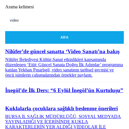
Arama kelimesi
ARA
Nilüfer’de güncel sanatta ‘Video Sanatı’na bakış
Nilüfer Belediyesi Kültür-Sanat etkinlikleri kapsamında
düzenlenen ‘Etüt: Güncel Sanata Doğru İlk Adımlar’ programına
katılan Yekhan Pınarlıgil, video sanatının tarihsel geçmişi ve
öncü isimlerin çalışmalarından örnekler paylaştı.
İnegöl’de İlk Ders: “6 Eylül İnegöl’ün Kurtuluşu”
Kuklalarla çocuklara sağlıklı beslenme önerileri
BURSA İL SAĞLIK MÜDÜRLÜĞÜ, SOSYAL MEDYADA
YAYINLADIĞI VE İÇERİSİNDE KUKLA
KARAKTERLERİN YER ALDIĞI VİDEOLAR İLE