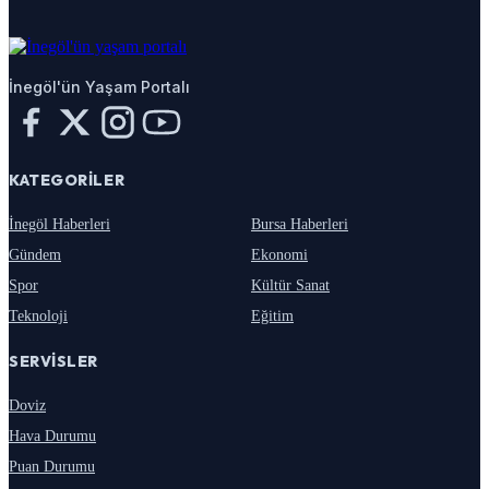
İnegöl'ün Yaşam Portalı
KATEGORILER
İnegöl Haberleri
Bursa Haberleri
Gündem
Ekonomi
Spor
Kültür Sanat
Teknoloji
Eğitim
SERVISLER
Doviz
Hava Durumu
Puan Durumu