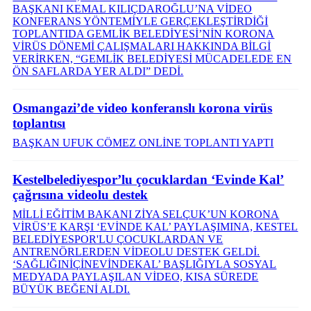
BAŞKANI KEMAL KILIÇDAROĞLU’NA VİDEO
KONFERANS YÖNTEMİYLE GERÇEKLEŞTİRDİĞİ
TOPLANTIDA GEMLİK BELEDİYESİ’NİN KORONA
VİRÜS DÖNEMİ ÇALIŞMALARI HAKKINDA BİLGİ
VERİRKEN, “GEMLİK BELEDİYESİ MÜCADELEDE EN
ÖN SAFLARDA YER ALDI” DEDİ.
Osmangazi’de video konferanslı korona virüs
toplantısı
BAŞKAN UFUK CÖMEZ ONLİNE TOPLANTI YAPTI
Kestelbelediyespor’lu çocuklardan ‘Evinde Kal’
çağrısına videolu destek
MİLLİ EĞİTİM BAKANI ZİYA SELÇUK’UN KORONA
VİRÜS’E KARŞI ‘EVİNDE KAL’ PAYLAŞIMINA, KESTEL
BELEDİYESPOR'LU ÇOCUKLARDAN VE
ANTRENÖRLERDEN VİDEOLU DESTEK GELDİ.
‘SAĞLIĞINİÇİNEVİNDEKAL’ BAŞLIĞIYLA SOSYAL
MEDYADA PAYLAŞILAN VİDEO, KISA SÜREDE
BÜYÜK BEĞENİ ALDI.