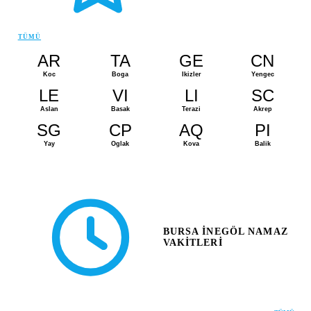
TÜMÜ
AR
TA
GE
CN
Koc
Boga
Ikizler
Yengec
LE
VI
LI
SC
Aslan
Basak
Terazi
Akrep
SG
CP
AQ
PI
Yay
Oglak
Kova
Balik
BURSA İNEGÖL NAMAZ
VAKITLERI