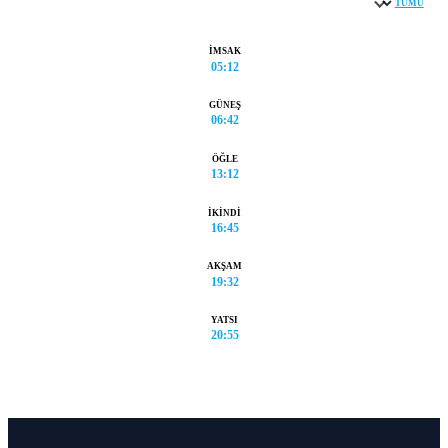
TÜMÜ
Şehir seçin
İMSAK
05:12
GÜNEŞ
06:42
ÖĞLE
13:12
İKINDI
16:45
AKŞAM
19:32
YATSI
20:55