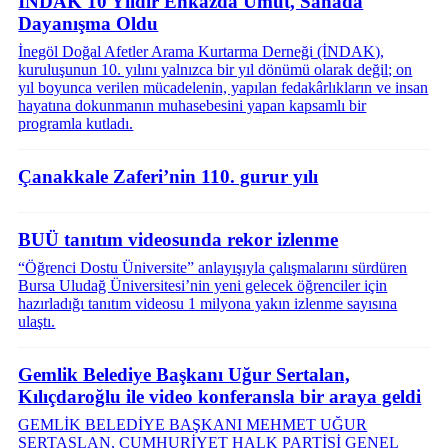
İNDAK 10 Yıldır Enkazda Umut, Sahada
Dayanışma Oldu
İnegöl Doğal Afetler Arama Kurtarma Derneği (İNDAK),
kuruluşunun 10. yılını yalnızca bir yıl dönümü olarak değil; on
yıl boyunca verilen mücadelenin, yapılan fedakârlıkların ve insan
hayatına dokunmanın muhasebesini yapan kapsamlı bir
programla kutladı.
Çanakkale Zaferi’nin 110. gurur yılı
BUÜ tanıtım videosunda rekor izlenme
“Öğrenci Dostu Üniversite” anlayışıyla çalışmalarını sürdüren
Bursa Uludağ Üniversitesi’nin yeni gelecek öğrenciler için
hazırladığı tanıtım videosu 1 milyona yakın izlenme sayısına
ulaştı.
Gemlik Belediye Başkanı Uğur Sertalan,
Kılıçdaroğlu ile video konferansla bir araya geldi
GEMLİK BELEDİYE BAŞKANI MEHMET UĞUR
SERTASLAN, CUMHURİYET HALK PARTİSİ GENEL