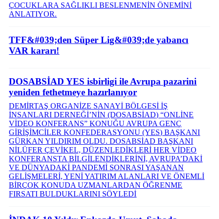
ÇOCUKLARA SAĞLIKLI BESLENMENİN ÖNEMİNİ
ANLATIYOR.
TFF&#039;den Süper Lig&#039;de yabancı
VAR kararı!
DOSABSİAD YES isbirligi ile Avrupa pazarini
yeniden fethetmeye hazırlanıyor
DEMİRTAŞ ORGANİZE SANAYİ BÖLGESİ İŞ
İNSANLARI DERNEĞİ’NİN (DOSABSİAD) “ONLİNE
VİDEO KONFERANS” KONUĞU AVRUPA GENÇ
GİRİŞİMCİLER KONFEDERASYONU (YES) BAŞKANI
GÜRKAN YILDIRIM OLDU. DOSABSİAD BAŞKANI
NİLÜFER ÇEVİKEL, DÜZENLEDİKLERİ HER VİDEO
KONFERANSTA BİLGİLENDİKLERİNİ, AVRUPA’DAKİ
VE DÜNYADAKİ PANDEMİ SONRASI YAŞANAN
GELİŞMELERİ, YENİ YATIRIM ALANLARI VE ÖNEMLİ
BİRÇOK KONUDA UZMANLARDAN ÖĞRENME
FIRSATI BULDUKLARINI SÖYLEDİ