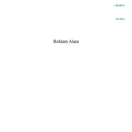
13.755
BIST 100
+38.00%
4756467.00
BITCOIN
+0.34%
Reklam Alanı