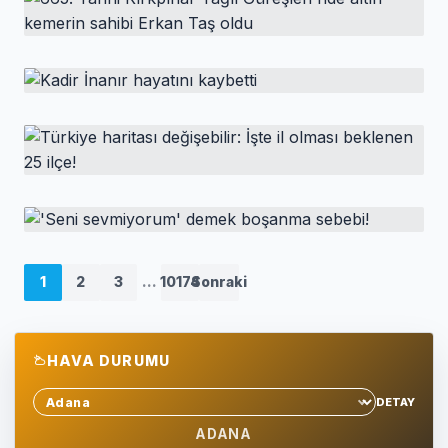
FETÖ ile bağlantılı 2 bin 702 sosyal medya
hesabına erişim engeli
HABER
665. Tarihi Kırkpınar Yağlı Güreşleri'nde
altın kemerin sahibi Erkan Taş oldu
HABER
Kadir İnanır hayatını kaybetti
HABER
Türkiye haritası değişebilir: İşte il olması
beklenen 25 ilçe!
HABER
'Seni sevmiyorum' demek boşanma sebebi!
1
2
3
...
10174
Sonraki
HAVA DURUMU
DETAY
Sehir sec
ADANA