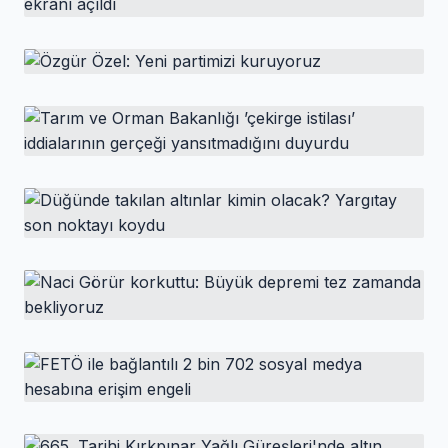
HABER
e-Devlet unutulan para ve
hesap sorgulama ekranı açıldı
HABER
Özgür Özel: Yeni partimizi kuruyoruz
TCMB tarafından geliştirilen yeni e-Devlet hizmetiyle
vatandaşlar, adlarına kayıtlı tüm ödeme ve elektronik
para kuruluşu hesaplarını tek ekrandan
HABER
görüntüleyebilecek.
Tarım ve Orman Bakanlığı ’çekirge istilası’
iddialarının gerçeği yansıtmadığını duyurdu
HABER
Düğünde takılan altınlar kimin olacak?
Yargıtay son noktayı koydu
HABER
Naci Görür korkuttu: Büyük depremi tez
zamanda bekliyoruz
HABER