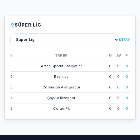
SÜPER LIG
Lig sec
DETAY
#
TAKIM
O
AV
P
1
Amed Sporti̇f Faali̇yetler
0
0
0
2
Beşi̇ktaş
0
0
0
3
Corendon Alanyaspor
0
0
0
4
Çaykur Ri̇zespor
0
0
0
5
Çorum Fk
0
0
0