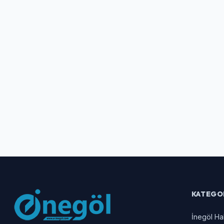
KATEGO
İnegöl Ha