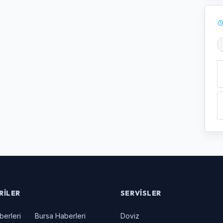
Ş
RILER
SERVISLER
berleri
Bursa Haberleri
Doviz