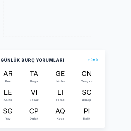
GÜNLÜK BURÇ YORUMLARI
TÜMÜ
AR
TA
GE
CN
Koc
Boga
Ikizler
Yengec
LE
VI
LI
SC
Aslan
Basak
Terazi
Akrep
SG
CP
AQ
PI
Yay
Oglak
Kova
Balik