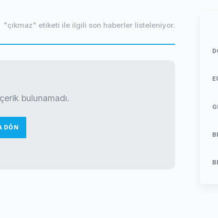
"çıkmaz" etiketi ile ilgili son haberler listeleniyor.
D
E
 içerik bulunamadı.
G
A DÖN
B
B