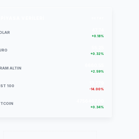
PIYASA VERILERI
DETAY
47.74
OLAR
+0.18%
55.25
URO
+0.32%
6660.55
RAM ALTIN
+2.59%
13.779
IST 100
-14.00%
4756467.00
ITCOIN
+0.34%