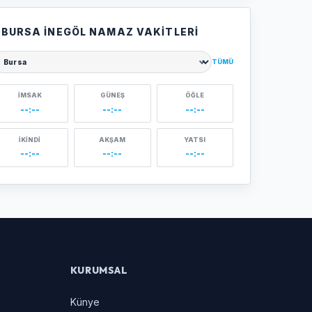
BURSA İNEGÖL NAMAZ VAKITLERI
TÜMÜ
ehir seçin
İMSAK
GÜNEŞ
ÖĞLE
--:--
--:--
--:--
İKINDI
AKŞAM
YATSI
--:--
--:--
--:--
KURUMSAL
Künye