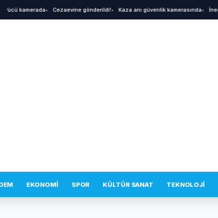
A
ürücü kamerada
•
Cezaevine gönderildi!
•
Kaza anı güvenlik kamerasında
•
İnegöl
DEM
EKONOMI
SPOR
KÜLTÜR SANAT
TEKNOLOJI