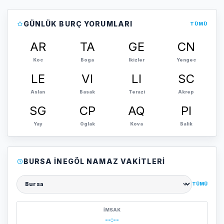
GÜNLÜK BURÇ YORUMLARI
TÜMÜ
AR
TA
GE
CN
Koc
Boga
Ikizler
Yengec
LE
VI
LI
SC
Aslan
Basak
Terazi
Akrep
SG
CP
AQ
PI
Yay
Oglak
Kova
Balik
BURSA İNEGÖL NAMAZ VAKITLERI
TÜMÜ
Şehir seçin
İMSAK
--:--