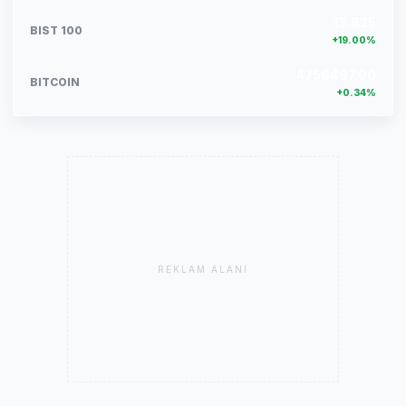
13.825
BIST 100
+19.00%
4756467.00
BITCOIN
+0.34%
REKLAM ALANI