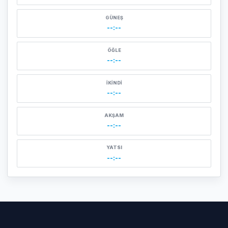
GÜNEŞ
--:--
ÖĞLE
--:--
İKINDI
--:--
AKŞAM
--:--
YATSI
--:--