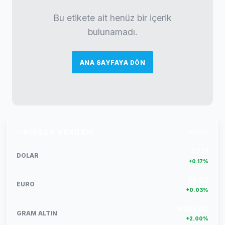
Bu etikete ait henüz bir içerik
bulunamadı.
ANA SAYFAYA DÖN
PIYASA VERILERI
DETAY
47.71
DOLAR
+0.17%
55.03
EURO
+0.03%
6622.63
GRAM ALTIN
+2.00%