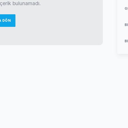
 içerik bulunamadı.
G
A DÖN
B
B