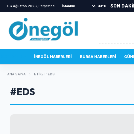
SON DAK
06 Ağustos 2026, Perşembe
•
TOKİ sakinlerini korkutan
33°C
SON DAKIKA
İNEGÖL HABERLERI
BURSA HABERLERI
GÜN
ANA SAYFA
ETIKET: EDS
#EDS