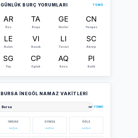
GÜNLÜK BURÇ YORUMLARI
TÜMÜ
AR
TA
GE
CN
Koc
Boga
Ikizler
Yengec
LE
VI
LI
SC
Aslan
Basak
Terazi
Akrep
SG
CP
AQ
PI
Yay
Oglak
Kova
Balik
BURSA İNEGÖL NAMAZ VAKITLERI
TÜMÜ
ehir seçin
İMSAK
GÜNEŞ
ÖĞLE
--:--
--:--
--:--