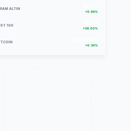
6541.21
RAM ALTIN
+0.69%
13.755
IST 100
+38.00%
4756467.00
ITCOIN
+0.34%