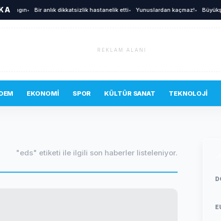
İKA
 yangın
•
Bir anlık dikkatsizlik hastanelik etti
•
Yunuslardan kaçmaz!
•
Büyükşehir
REKLAM ALANI
DEM
EKONOMI
SPOR
KÜLTÜR SANAT
TEKNOLOJI
"eds" etiketi ile ilgili son haberler listeleniyor.
D
E