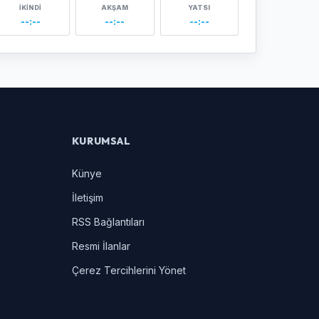
İKINDI
AKŞAM
YATSI
--:--
--:--
--:--
KURUMSAL
Künye
İletişim
RSS Bağlantıları
Resmi İlanlar
Çerez Tercihlerini Yönet