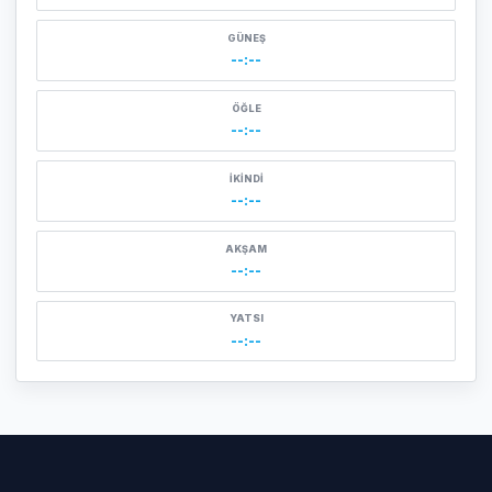
GÜNEŞ
--:--
ÖĞLE
--:--
İKINDI
--:--
AKŞAM
--:--
YATSI
--:--