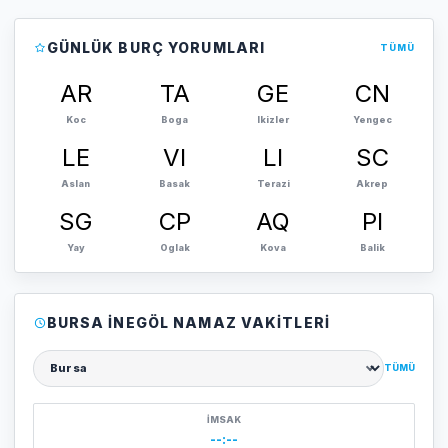
GÜNLÜK BURÇ YORUMLARI
TÜMÜ
AR
TA
GE
CN
Koc
Boga
Ikizler
Yengec
LE
VI
LI
SC
Aslan
Basak
Terazi
Akrep
SG
CP
AQ
PI
Yay
Oglak
Kova
Balik
BURSA İNEGÖL NAMAZ VAKITLERI
TÜMÜ
Şehir seçin
İMSAK
--:--