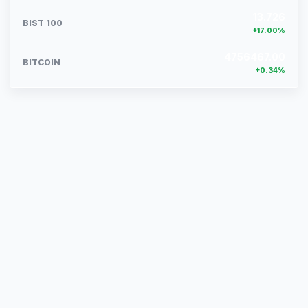
13.726
BIST 100
+17.00%
4756467.00
BITCOIN
+0.34%