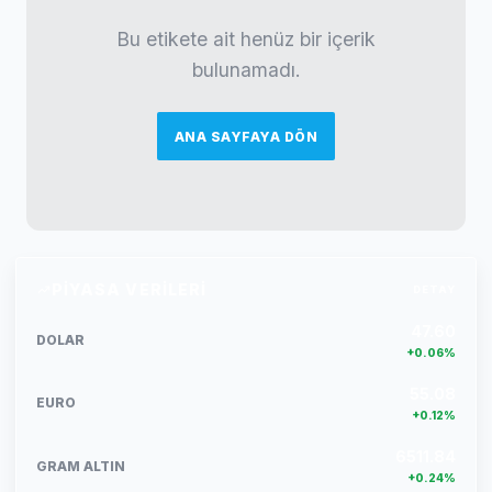
Bu etikete ait henüz bir içerik
bulunamadı.
ANA SAYFAYA DÖN
PIYASA VERILERI
DETAY
47.60
DOLAR
+0.06%
55.08
EURO
+0.12%
6511.84
GRAM ALTIN
+0.24%