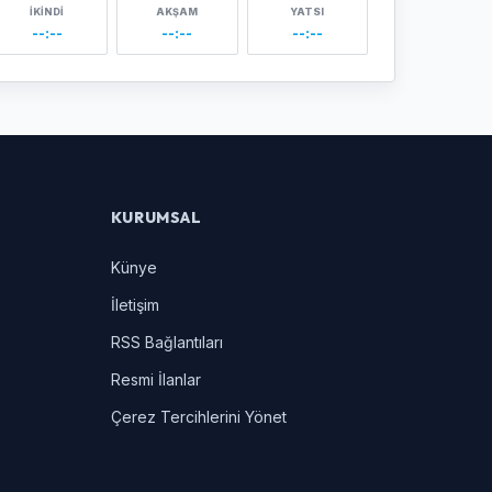
İKINDI
AKŞAM
YATSI
--:--
--:--
--:--
KURUMSAL
Künye
İletişim
RSS Bağlantıları
Resmi İlanlar
Çerez Tercihlerini Yönet