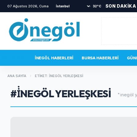
SON DAKİKA
07 Ağustos 2026, Cuma
•
İnegöl Devlet Hastanesi acil servis
32°C
SON DAKIKA
İNEGÖL HABERLERI
BURSA HABERLERI
GÜN
ANA SAYFA
ETIKET: İNEGÖL YERLEŞKESI
#İNEGÖL YERLEŞKESI
"i̇negöl 