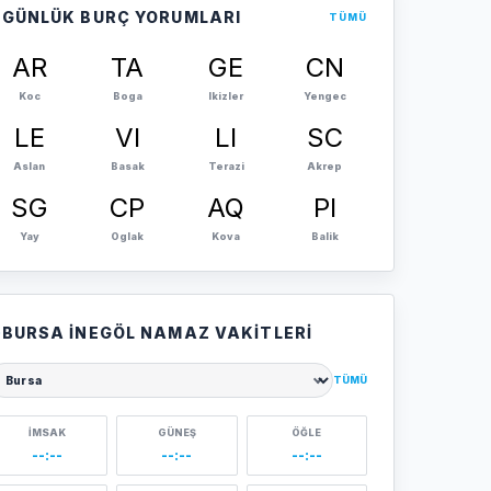
GÜNLÜK BURÇ YORUMLARI
TÜMÜ
AR
TA
GE
CN
Koc
Boga
Ikizler
Yengec
LE
VI
LI
SC
Aslan
Basak
Terazi
Akrep
SG
CP
AQ
PI
Yay
Oglak
Kova
Balik
BURSA İNEGÖL NAMAZ VAKITLERI
TÜMÜ
ehir seçin
İMSAK
GÜNEŞ
ÖĞLE
--:--
--:--
--:--