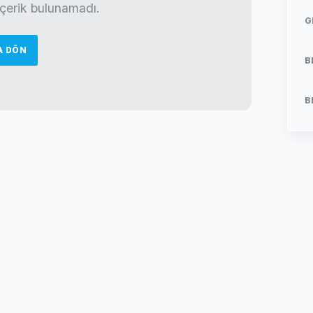
 içerik bulunamadı.
G
A DÖN
B
B