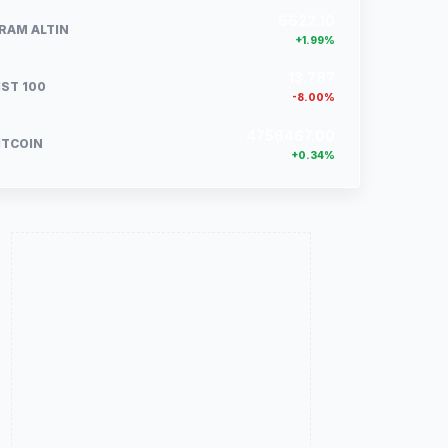
6622.10
RAM ALTIN
+1.99%
13.787
IST 100
-8.00%
4756467.00
ITCOIN
+0.34%