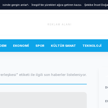
inde gergin anlar!
•
İnegöl'de yürekleri ağza getiren kaza
•
Şekibe İnsel Doğal Yaş
REKLAM ALANI
DEM
EKONOMI
SPOR
KÜLTÜR SANAT
TEKNOLOJI
yerleşkesi" etiketi ile ilgili son haberler listeleniyor.
D
E