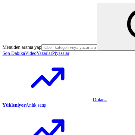
Menüden arama yap
Son Dakika
Video
Yazarlar
Piyasalar
Dolar
--
Yükleniyor
Anlık satış