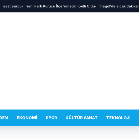
aat sürdü
•
Yeni Parti Kurucu İlçe Yönetimi Belli Oldu
•
İnegöl'de sıcak dakikalar! 
DEM
EKONOMI
SPOR
KÜLTÜR SANAT
TEKNOLOJI