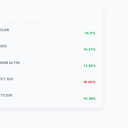
PIYASA VERILERI
DETAY
47.71
OLAR
+0.17%
55.17
URO
+0.27%
6662.75
RAM ALTIN
+2.62%
13.774
IST 100
-18.00%
4756467.00
ITCOIN
+0.34%