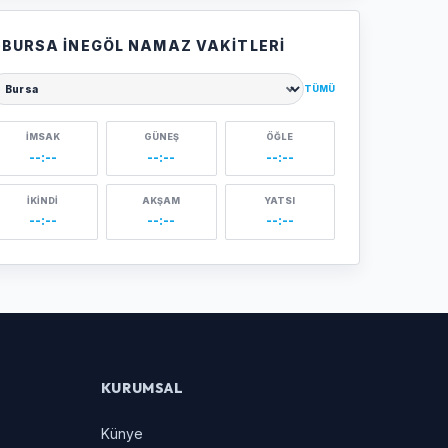
BURSA İNEGÖL NAMAZ VAKITLERI
TÜMÜ
ehir seçin
İMSAK
GÜNEŞ
ÖĞLE
--:--
--:--
--:--
İKINDI
AKŞAM
YATSI
--:--
--:--
--:--
KURUMSAL
Künye