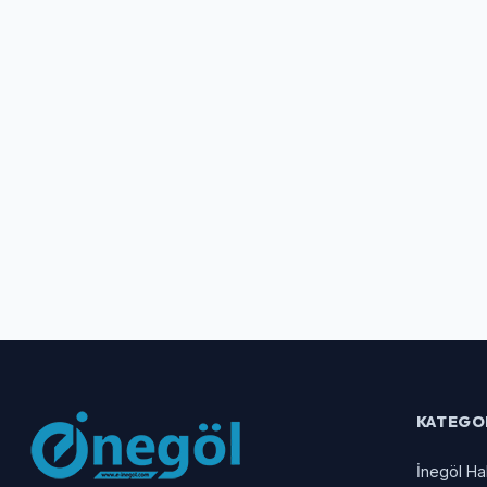
KATEGO
İnegöl Ha