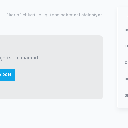
"karla" etiketi ile ilgili son haberler listeleniyor.
D
E
 içerik bulunamadı.
G
A DÖN
B
B