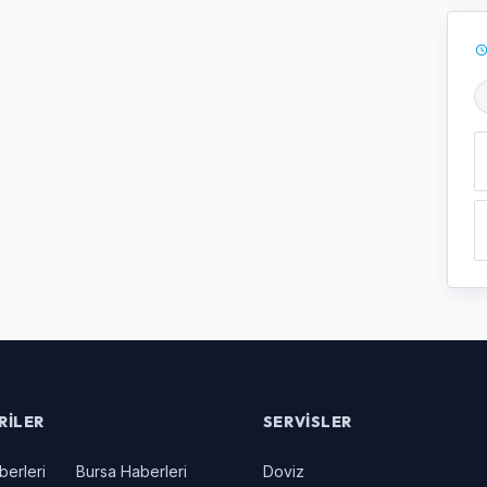
Ş
RILER
SERVISLER
berleri
Bursa Haberleri
Doviz