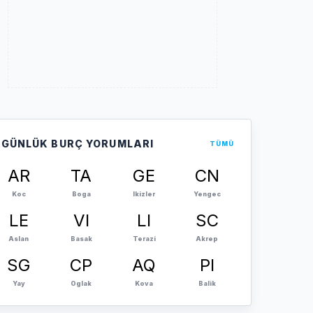
GÜNLÜK BURÇ YORUMLARI
TÜMÜ
AR
TA
GE
CN
Koc
Boga
Ikizler
Yengec
LE
VI
LI
SC
Aslan
Basak
Terazi
Akrep
SG
CP
AQ
PI
Yay
Oglak
Kova
Balik