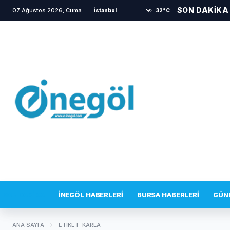
SON DAKİKA
07 Ağustos 2026, Cuma
•
İnegöl’de sıcak dakikalar! İkna çabası bir s
32°C
SON DAKIKA
İNEGÖL HABERLERI
BURSA HABERLERI
GÜN
ANA SAYFA
ETIKET: KARLA