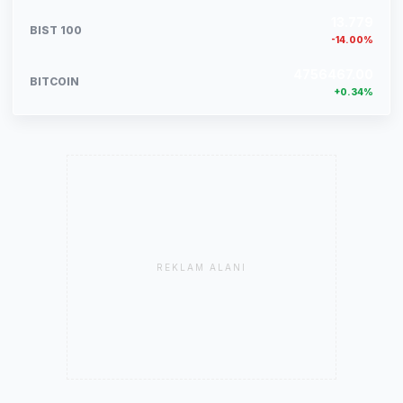
13.779
BIST 100
-14.00%
4756467.00
BITCOIN
+0.34%
REKLAM ALANI