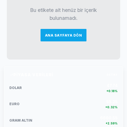
Bu etikete ait henüz bir içerik
bulunamadı.
ANA SAYFAYA DÖN
PIYASA VERILERI
DETAY
47.74
DOLAR
+0.18%
55.25
EURO
+0.32%
6660.55
GRAM ALTIN
+2.59%