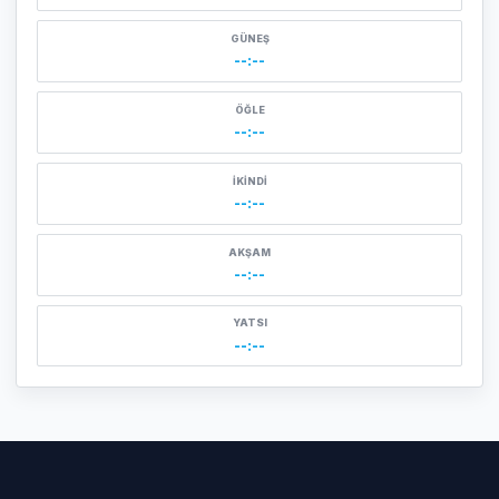
GÜNEŞ
--:--
ÖĞLE
--:--
İKINDI
--:--
AKŞAM
--:--
YATSI
--:--