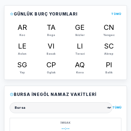
GÜNLÜK BURÇ YORUMLARI
TÜMÜ
AR
TA
GE
CN
Koc
Boga
Ikizler
Yengec
LE
VI
LI
SC
Aslan
Basak
Terazi
Akrep
SG
CP
AQ
PI
Yay
Oglak
Kova
Balik
BURSA İNEGÖL NAMAZ VAKITLERI
TÜMÜ
Şehir seçin
İMSAK
--:--