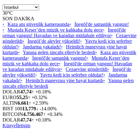
30°C
SON DAKİKA
•
Kaza anı güvenlik kamerasında
•
İnegöl'de samanlık yangını!
•
Mustafa Keser’den müzik ve kahkaha dolu gece
•
İnegöl'de
orman yangını! Havadan ve karadan müdahale ediliyor
•
Cezaevine
gönderildi
•
İnegöl’de alevler yükseldi!
•
Yavru kedi için seferber
oldular!
•
Jandarma yakaladı!
•
Heimlich manevrası yine hayat
kurtardı
•
Yanına gelen sincabı elleriyle besledi
•
Kaza anı güvenlik
kamerasında
•
İnegöl'de samanlık yangını!
•
Mustafa Keser’den
müzik ve kahkaha dolu gece
•
İnegöl'de orman yangını! Havadan
ve karadan müdahale ediliyor
•
Cezaevine gönderildi
•
İnegöl’de
alevler yükseldi!
•
Yavru kedi için seferber oldular!
•
Jandarma
yakaladı!
•
Heimlich manevrası yine hayat kurtardı
•
Yanına gelen
sincabı elleriyle besledi
DOLAR
47,74
↑ +0.18%
EURO
55,25
↑ +0.32%
ALTIN
6.661
↑ +2.59%
BIST 100
13,779
↓ -14.00%
BITCOIN
4.756.467
↑ +0.34%
DOLAR
47,74
↑ +0.18%
Künye
İletişim