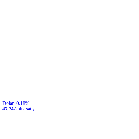
Dolar
+0.18%
47,74
Anlık satış