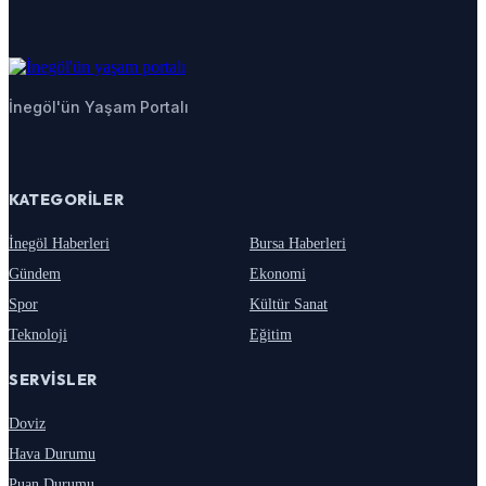
İnegöl'ün Yaşam Portalı
KATEGORILER
İnegöl Haberleri
Bursa Haberleri
Gündem
Ekonomi
Spor
Kültür Sanat
Teknoloji
Eğitim
SERVISLER
Doviz
Hava Durumu
Puan Durumu