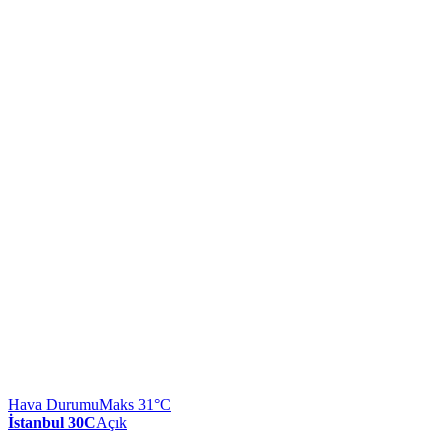
Hava Durumu
Maks 31°C
İstanbul 30C
Açık