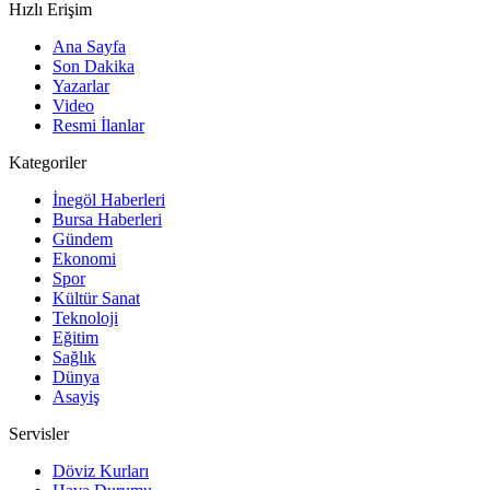
Hızlı Erişim
Ana Sayfa
Son Dakika
Yazarlar
Video
Resmi İlanlar
Kategoriler
İnegöl Haberleri
Bursa Haberleri
Gündem
Ekonomi
Spor
Kültür Sanat
Teknoloji
Eğitim
Sağlık
Dünya
Asayiş
Servisler
Döviz Kurları