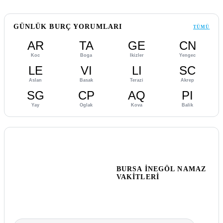
GÜNLÜK BURÇ YORUMLARI
TÜMÜ
AR
TA
GE
CN
Koc
Boga
Ikizler
Yengec
LE
VI
LI
SC
Aslan
Basak
Terazi
Akrep
SG
CP
AQ
PI
Yay
Oglak
Kova
Balik
BURSA İNEGÖL NAMAZ
VAKITLERI