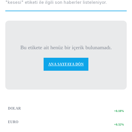
"kesesi" etiketi ile ilgili son haberler listeleniyor.
Bu etikete ait henüz bir içerik bulunamadı.
ANA SAYFAYA DÖN
PIYASA VERILERI
DETAY
47.74
DOLAR
+0.18%
55.25
EURO
+0.32%