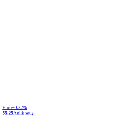
Euro
+0.32%
55,25
Anlık satış