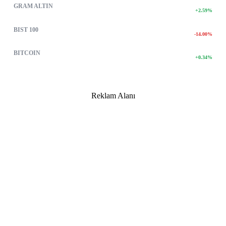
6660.55
GRAM ALTIN
+2.59%
13.779
BIST 100
-14.00%
4756467.00
BITCOIN
+0.34%
Reklam Alanı