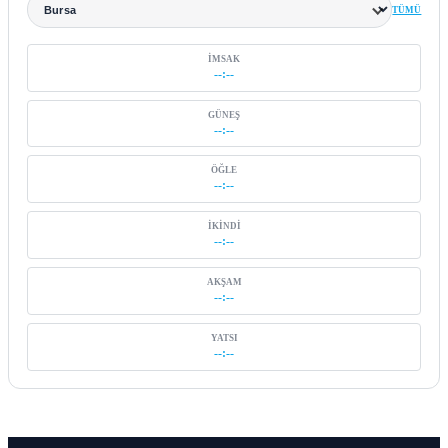
TÜMÜ
Şehir seçin
İMSAK
--:--
GÜNEŞ
--:--
ÖĞLE
--:--
İKINDI
--:--
AKŞAM
--:--
YATSI
--:--