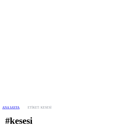
ANA SAYFA
ETIKET: KESESI
#kesesi