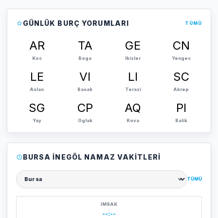
GÜNLÜK BURÇ YORUMLARI
TÜMÜ
AR
TA
GE
CN
Koc
Boga
Ikizler
Yengec
LE
VI
LI
SC
Aslan
Basak
Terazi
Akrep
SG
CP
AQ
PI
Yay
Oglak
Kova
Balik
BURSA İNEGÖL NAMAZ VAKITLERI
TÜMÜ
Şehir seçin
İMSAK
--:--