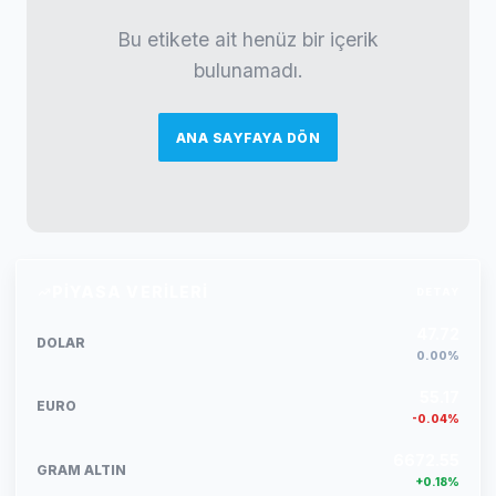
Bu etikete ait henüz bir içerik
bulunamadı.
ANA SAYFAYA DÖN
PIYASA VERILERI
DETAY
47.72
DOLAR
0.00%
55.17
EURO
-0.04%
6672.55
GRAM ALTIN
+0.18%