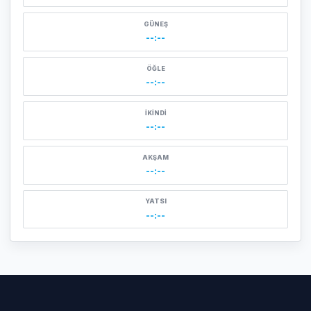
GÜNEŞ
--:--
ÖĞLE
--:--
İKINDI
--:--
AKŞAM
--:--
YATSI
--:--