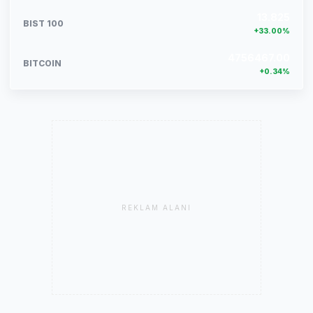
13.825
BIST 100
+33.00%
4756467.00
BITCOIN
+0.34%
REKLAM ALANI