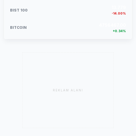
13.779
BIST 100
-14.00%
4756467.00
BITCOIN
+0.34%
REKLAM ALANI