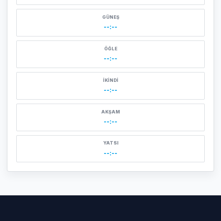
GÜNEŞ
--:--
ÖĞLE
--:--
İKINDI
--:--
AKŞAM
--:--
YATSI
--:--