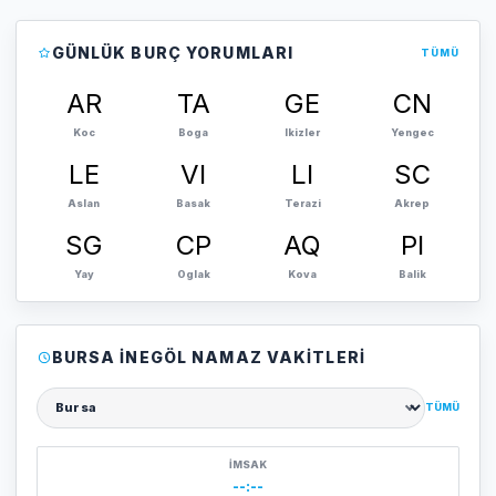
GÜNLÜK BURÇ YORUMLARI
TÜMÜ
AR
TA
GE
CN
Koc
Boga
Ikizler
Yengec
LE
VI
LI
SC
Aslan
Basak
Terazi
Akrep
SG
CP
AQ
PI
Yay
Oglak
Kova
Balik
BURSA İNEGÖL NAMAZ VAKITLERI
TÜMÜ
Şehir seçin
İMSAK
--:--