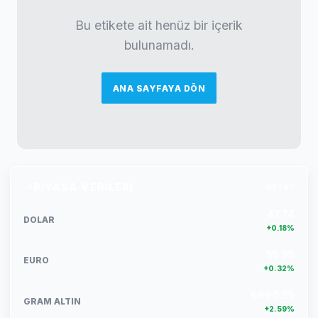
Bu etikete ait henüz bir içerik
bulunamadı.
ANA SAYFAYA DÖN
PIYASA VERILERI
DETAY
47.74
DOLAR
+0.18%
55.25
EURO
+0.32%
6660.55
GRAM ALTIN
+2.59%