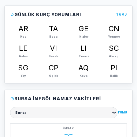
GÜNLÜK BURÇ YORUMLARI
TÜMÜ
AR
TA
GE
CN
Koc
Boga
Ikizler
Yengec
LE
VI
LI
SC
Aslan
Basak
Terazi
Akrep
SG
CP
AQ
PI
Yay
Oglak
Kova
Balik
BURSA İNEGÖL NAMAZ VAKITLERI
TÜMÜ
Şehir seçin
İMSAK
--:--