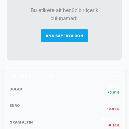
Bu etikete ait henüz bir içerik
bulunamadı.
ANA SAYFAYA DÖN
PIYASA VERILERI
DETAY
47.72
DOLAR
+0.01%
55.16
EURO
-0.06%
6643.48
GRAM ALTIN
-0.26%