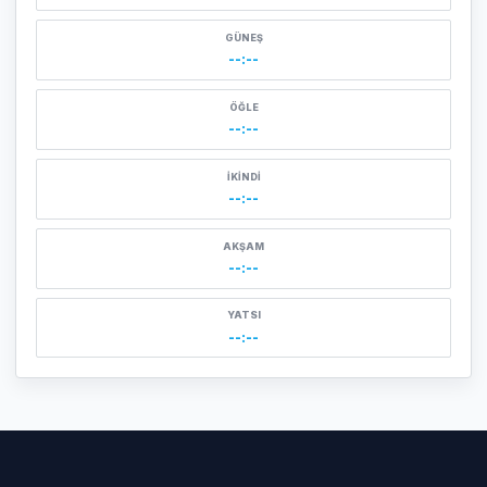
GÜNEŞ
--:--
ÖĞLE
--:--
İKINDI
--:--
AKŞAM
--:--
YATSI
--:--