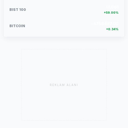
13.861
BIST 100
+59.00%
4756467.00
BITCOIN
+0.34%
REKLAM ALANI