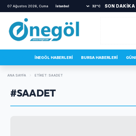
SON DAKİKA
07 Ağustos 2026, Cuma
•
TOKİ sakinlerini korkutan yang
32°C
SON DAKIKA
İNEGÖL HABERLERI
BURSA HABERLERI
GÜN
ANA SAYFA
ETIKET: SAADET
#SAADET