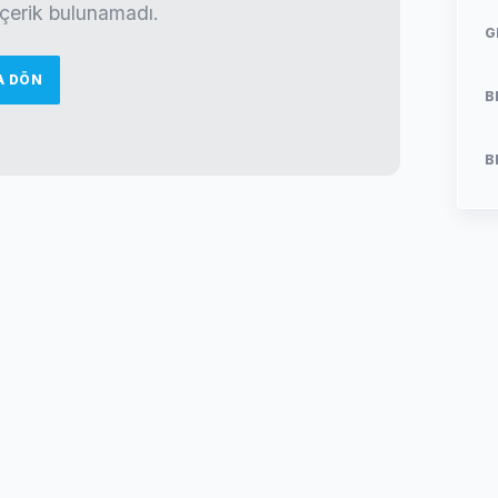
 içerik bulunamadı.
G
A DÖN
B
B