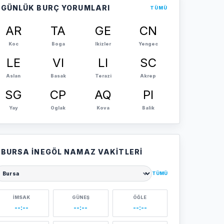
GÜNLÜK BURÇ YORUMLARI
TÜMÜ
AR
TA
GE
CN
Koc
Boga
Ikizler
Yengec
LE
VI
LI
SC
Aslan
Basak
Terazi
Akrep
SG
CP
AQ
PI
Yay
Oglak
Kova
Balik
BURSA İNEGÖL NAMAZ VAKITLERI
TÜMÜ
ehir seçin
İMSAK
GÜNEŞ
ÖĞLE
--:--
--:--
--:--