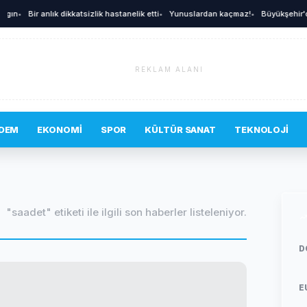
ın
•
Bir anlık dikkatsizlik hastanelik etti
•
Yunuslardan kaçmaz!
•
Büyükşehir'den 
REKLAM ALANI
DEM
EKONOMI
SPOR
KÜLTÜR SANAT
TEKNOLOJI
"saadet" etiketi ile ilgili son haberler listeleniyor.
D
E