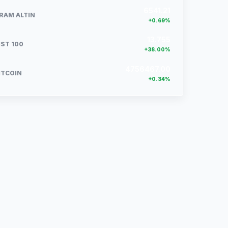
6541.21
RAM ALTIN
+0.69%
13.755
IST 100
+38.00%
4756467.00
ITCOIN
+0.34%