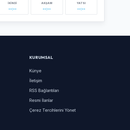
İKINDI
AKŞAM
YATSI
--:--
--:--
--:--
KURUMSAL
Künye
İletişim
RSS Bağlantıları
Resmi İlanlar
Çerez Tercihlerini Yönet