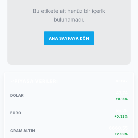
Bu etikete ait henüz bir içerik
bulunamadı.
ANA SAYFAYA DÖN
PIYASA VERILERI
DETAY
47.74
DOLAR
+0.18%
55.25
EURO
+0.32%
6660.55
GRAM ALTIN
+2.59%