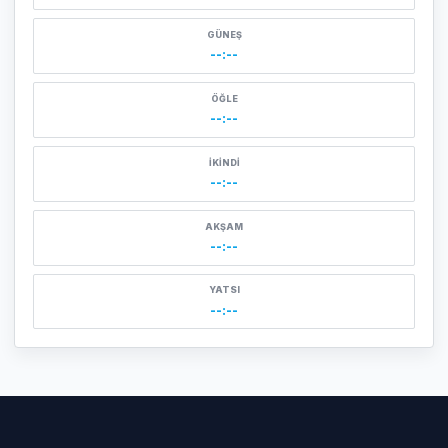
GÜNEŞ
--:--
ÖĞLE
--:--
İKINDI
--:--
AKŞAM
--:--
YATSI
--:--