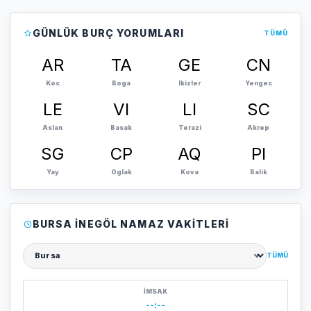
GÜNLÜK BURÇ YORUMLARI
TÜMÜ
AR
TA
GE
CN
Koc
Boga
Ikizler
Yengec
LE
VI
LI
SC
Aslan
Basak
Terazi
Akrep
SG
CP
AQ
PI
Yay
Oglak
Kova
Balik
BURSA İNEGÖL NAMAZ VAKITLERI
TÜMÜ
Şehir seçin
İMSAK
--:--