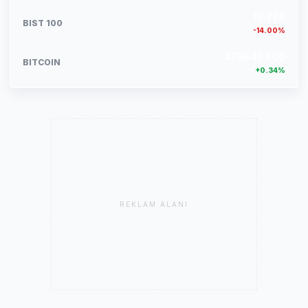
13.779
BIST 100
-14.00%
4756467.00
BITCOIN
+0.34%
REKLAM ALANI