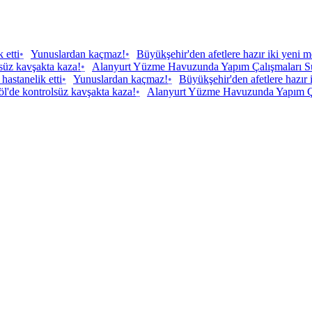
 etti
•
Yunuslardan kaçmaz!
•
Büyükşehir'den afetlere hazır iki yeni m
lsüz kavşakta kaza!
•
Alanyurt Yüzme Havuzunda Yapım Çalışmaları S
 hastanelik etti
•
Yunuslardan kaçmaz!
•
Büyükşehir'den afetlere hazır 
öl'de kontrolsüz kavşakta kaza!
•
Alanyurt Yüzme Havuzunda Yapım Ça