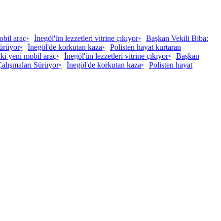
obil araç
•
İnegöl'ün lezzetleri vitrine çıkıyor
•
Başkan Vekili Biba:
ürüyor
•
İnegöl'de korkutan kaza
•
Polisten hayat kurtaran
iki yeni mobil araç
•
İnegöl'ün lezzetleri vitrine çıkıyor
•
Başkan
lışmaları Sürüyor
•
İnegöl'de korkutan kaza
•
Polisten hayat