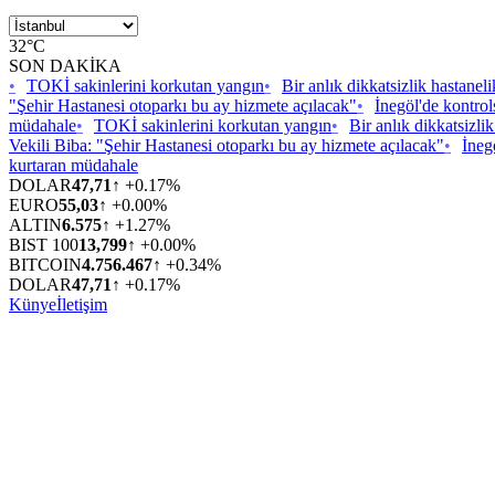
32°C
SON DAKİKA
•
TOKİ sakinlerini korkutan yangın
•
Bir anlık dikkatsizlik hastanelik
"Şehir Hastanesi otoparkı bu ay hizmete açılacak"
•
İnegöl'de kontro
müdahale
•
TOKİ sakinlerini korkutan yangın
•
Bir anlık dikkatsizlik
Vekili Biba: "Şehir Hastanesi otoparkı bu ay hizmete açılacak"
•
İneg
kurtaran müdahale
DOLAR
47,71
↑ +0.17%
EURO
55,03
↑ +0.00%
ALTIN
6.575
↑ +1.27%
BIST 100
13,799
↑ +0.00%
BITCOIN
4.756.467
↑ +0.34%
DOLAR
47,71
↑ +0.17%
Künye
İletişim