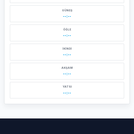
GÜNEŞ
--:--
ÖĞLE
--:--
İKINDI
--:--
AKŞAM
--:--
YATSI
--:--