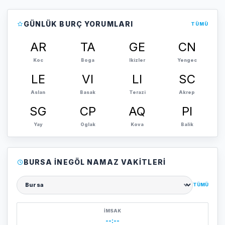
GÜNLÜK BURÇ YORUMLARI
TÜMÜ
AR
TA
GE
CN
Koc
Boga
Ikizler
Yengec
LE
VI
LI
SC
Aslan
Basak
Terazi
Akrep
SG
CP
AQ
PI
Yay
Oglak
Kova
Balik
BURSA İNEGÖL NAMAZ VAKITLERI
TÜMÜ
Şehir seçin
İMSAK
--:--