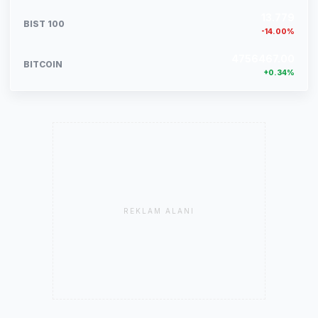
13.779
BIST 100
-14.00%
4756467.00
BITCOIN
+0.34%
REKLAM ALANI