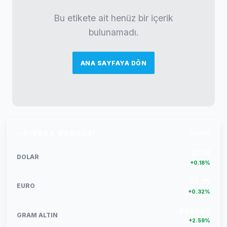
Bu etikete ait henüz bir içerik
bulunamadı.
ANA SAYFAYA DÖN
PIYASA VERILERI
DETAY
47.74
DOLAR
+0.18%
55.25
EURO
+0.32%
6660.55
GRAM ALTIN
+2.59%