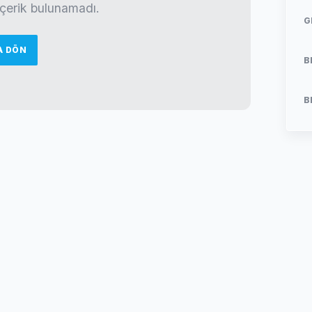
 içerik bulunamadı.
G
A DÖN
B
B