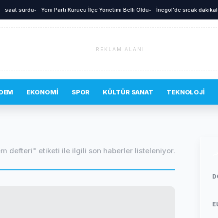
aat sürdü
•
Yeni Parti Kurucu İlçe Yönetimi Belli Oldu
•
İnegöl'de sıcak dakikalar! 
REKLAM ALANI
DEM
EKONOMI
SPOR
KÜLTÜR SANAT
TEKNOLOJI
 defteri" etiketi ile ilgili son haberler listeleniyor.
D
E