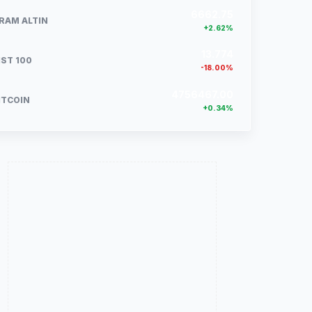
6662.75
RAM ALTIN
+2.62%
13.774
IST 100
-18.00%
4756467.00
ITCOIN
+0.34%