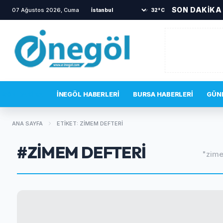
SON DAKİKA
07 Ağustos 2026, Cuma
•
İnegöl’de sıcak dakikalar! İkna çabası bir s
32°C
SON DAKIKA
İNEGÖL HABERLERI
BURSA HABERLERI
GÜN
ANA SAYFA
ETIKET: ZIMEM DEFTERI
#ZIMEM DEFTERI
"zimem