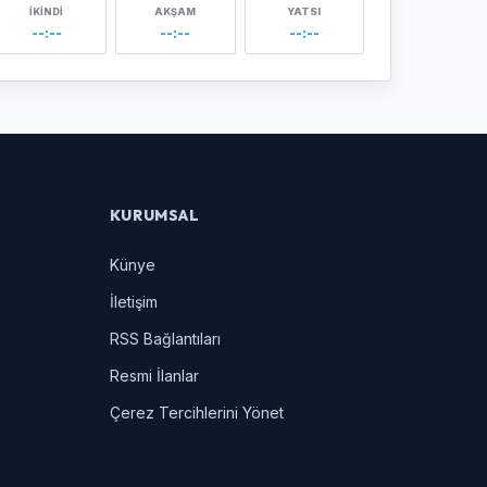
İKINDI
AKŞAM
YATSI
--:--
--:--
--:--
KURUMSAL
Künye
İletişim
RSS Bağlantıları
Resmi İlanlar
Çerez Tercihlerini Yönet