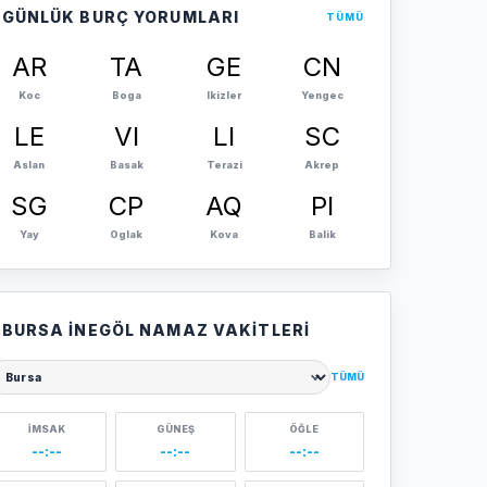
GÜNLÜK BURÇ YORUMLARI
TÜMÜ
AR
TA
GE
CN
Koc
Boga
Ikizler
Yengec
LE
VI
LI
SC
Aslan
Basak
Terazi
Akrep
SG
CP
AQ
PI
Yay
Oglak
Kova
Balik
BURSA İNEGÖL NAMAZ VAKITLERI
TÜMÜ
ehir seçin
İMSAK
GÜNEŞ
ÖĞLE
--:--
--:--
--:--