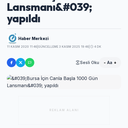
Lansmanı&#039;
yapıldı
Haber Merkezi
11 KASIM 2020 11:46
|
GÜNCELLEME 3 KASIM 2025 19:46
|
4 DK
Sesli Oku
-
Aa
+
REKLAM ALANI