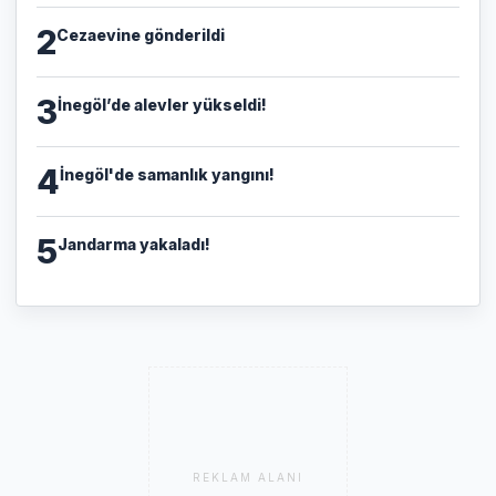
2
Cezaevine gönderildi
3
İnegöl’de alevler yükseldi!
4
İnegöl'de samanlık yangını!
5
Jandarma yakaladı!
REKLAM ALANI