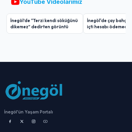
YouTube Videolarımız
İnegöl’de “Terzi kendi söküğünü
İnegöl'de çay bahçes
dikemez” dedirten görüntü
içti hesabı ödemedi
İnegöl'ün Yaşam Portalı