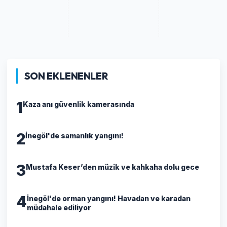
SON EKLENENLER
1
Kaza anı güvenlik kamerasında
2
İnegöl'de samanlık yangını!
3
Mustafa Keser’den müzik ve kahkaha dolu gece
4
İnegöl'de orman yangını! Havadan ve karadan
müdahale ediliyor