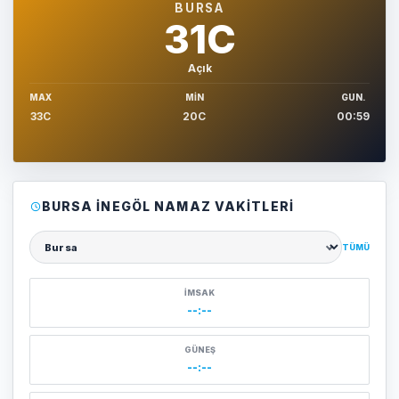
BURSA
31C
Açık
MAX
MIN
GUN.
33C
20C
00:59
BURSA İNEGÖL NAMAZ VAKITLERI
TÜMÜ
Şehir seçin
İMSAK
--:--
GÜNEŞ
--:--