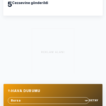
5
Cezaevine gönderildi
REKLAM ALANI
HAVA DURUMU
DETAY
Sehir sec