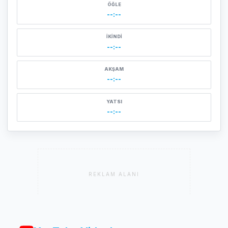
ÖĞLE
--:--
İKINDI
--:--
AKŞAM
--:--
YATSI
--:--
REKLAM ALANI