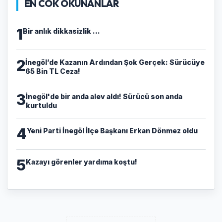
EN COK OKUNANLAR
1
Bir anlık dikkasizlik ...
2
​İnegöl’de Kazanın Ardından Şok Gerçek: Sürücüye
65 Bin TL Ceza!
3
İnegöl'de bir anda alev aldı! Sürücü son anda
kurtuldu
4
Yeni Parti İnegöl İlçe Başkanı Erkan Dönmez oldu
5
Kazayı görenler yardıma koştu!