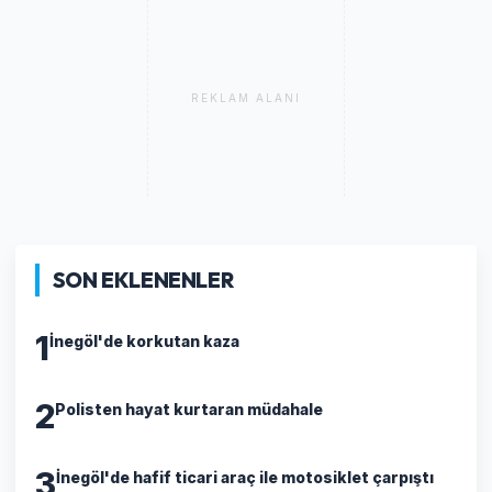
REKLAM ALANI
SON EKLENENLER
1
İnegöl'de korkutan kaza
2
Polisten hayat kurtaran müdahale
3
İnegöl'de hafif ticari araç ile motosiklet çarpıştı