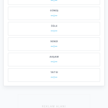
--:--
GÜNEŞ
--:--
ÖĞLE
--:--
İKINDI
--:--
AKŞAM
--:--
YATSI
--:--
REKLAM ALANI