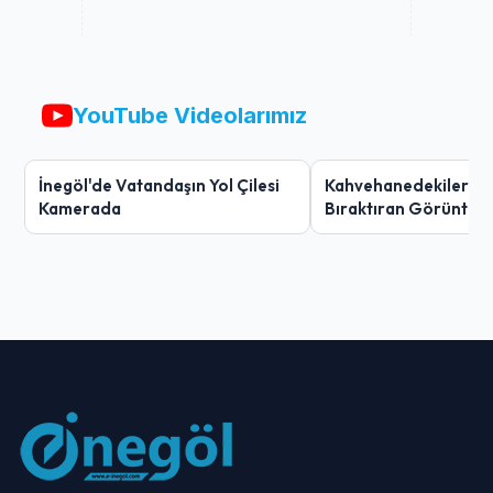
YouTube Videolarımız
İnegöl'de Vatandaşın Yol Çilesi
Kahvehanedekiler O
Kamerada
Bıraktıran Görüntü!