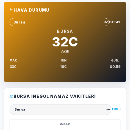
HAVA DURUMU
DETAY
Sehir sec
BURSA
32C
Açık
MAX
MIN
GUN.
33C
19C
00:59
BURSA İNEGÖL NAMAZ VAKITLERI
TÜMÜ
Şehir seçin
İMSAK