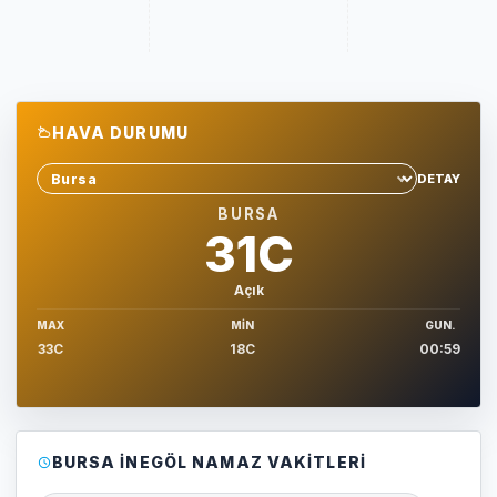
HAVA DURUMU
DETAY
Sehir sec
BURSA
31C
Açık
MAX
MIN
GUN.
33C
18C
00:59
BURSA İNEGÖL NAMAZ VAKITLERI