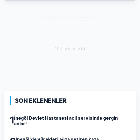
REKLAM ALANI
SON EKLENENLER
1
İnegöl Devlet Hastanesi acil servisinde gergin
anlar!
İnegöl'de yürekleri ağza getiren kaza