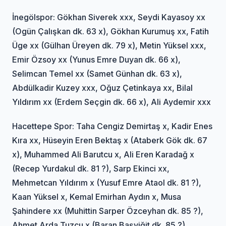
İnegölspor: Gökhan Siverek xxx, Seydi Kayasoy xx
(Ogün Çalışkan dk. 63 x), Gökhan Kurumuş xx, Fatih
Üge xx (Gülhan Üreyen dk. 79 x), Metin Yüksel xxx,
Emir Özsoy xx (Yunus Emre Duyan dk. 66 x),
Selimcan Temel xx (Samet Günhan dk. 63 x),
Abdülkadir Kuzey xxx, Oğuz Çetinkaya xx, Bilal
Yıldırım xx (Erdem Seçgin dk. 66 x), Ali Aydemir xxx
Hacettepe Spor: Taha Cengiz Demirtaş x, Kadir Enes
Kıra xx, Hüseyin Eren Bektaş x (Ataberk Gök dk. 67
x), Muhammed Ali Barutcu x, Ali Eren Karadağ x
(Recep Yurdakul dk. 81 ?), Sarp Ekinci xx,
Mehmetcan Yıldırım x (Yusuf Emre Ataol dk. 81 ?),
Kaan Yüksel x, Kemal Emirhan Aydın x, Musa
Şahindere xx (Muhittin Sarper Özceyhan dk. 85 ?),
Ahmet Arda Tuzcu x (Baran Başyiğit dk. 85 ?)