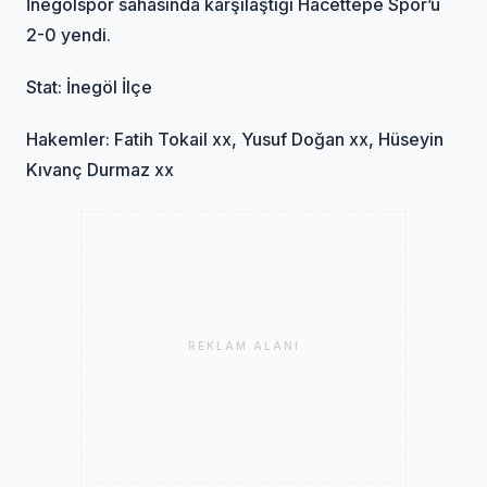
İnegölspor sahasında karşılaştığı Hacettepe Spor’u
2-0 yendi.
Stat: İnegöl İlçe
Hakemler: Fatih Tokail xx, Yusuf Doğan xx, Hüseyin
Kıvanç Durmaz xx
REKLAM ALANI