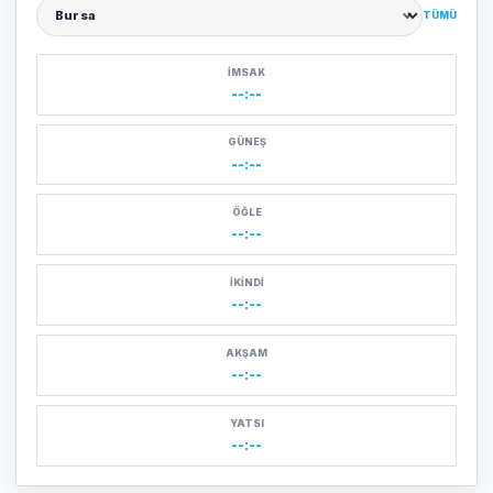
TÜMÜ
Şehir seçin
İMSAK
--:--
GÜNEŞ
--:--
ÖĞLE
--:--
İKINDI
--:--
AKŞAM
--:--
YATSI
--:--