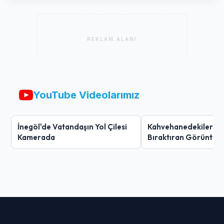
REKLAM ALANI
YouTube Videolarımız
İnegöl'de Vatandaşın Yol Çilesi
Kahvehanedekiler O
Kamerada
Bıraktıran Görüntü!