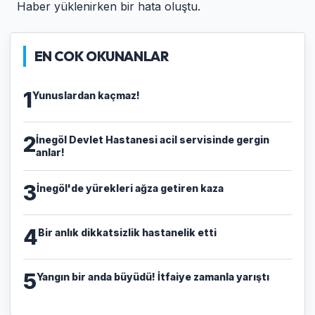
Haber yüklenirken bir hata oluştu.
EN COK OKUNANLAR
1
Yunuslardan kaçmaz!
2
İnegöl Devlet Hastanesi acil servisinde gergin
anlar!
3
İnegöl'de yürekleri ağza getiren kaza
4
Bir anlık dikkatsizlik hastanelik etti
5
Yangın bir anda büyüdü! İtfaiye zamanla yarıştı