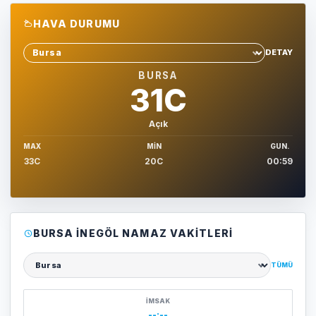
HAVA DURUMU
DETAY
Sehir sec
BURSA
31C
Açık
MAX
MIN
GUN.
33C
20C
00:59
BURSA İNEGÖL NAMAZ VAKITLERI
TÜMÜ
Şehir seçin
İMSAK
--:--