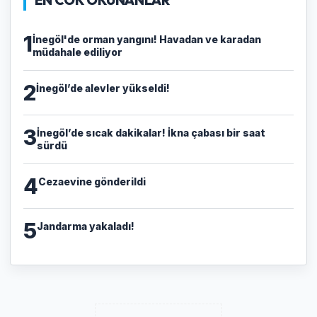
1
İnegöl'de orman yangını! Havadan ve karadan
müdahale ediliyor
2
İnegöl’de alevler yükseldi!
3
İnegöl’de sıcak dakikalar! İkna çabası bir saat
sürdü
4
Cezaevine gönderildi
5
Jandarma yakaladı!