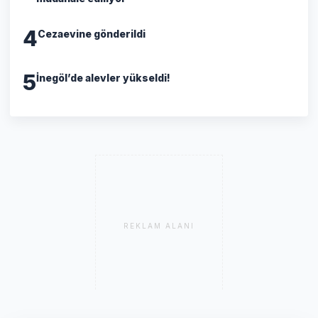
4
Cezaevine gönderildi
5
İnegöl’de alevler yükseldi!
REKLAM ALANI