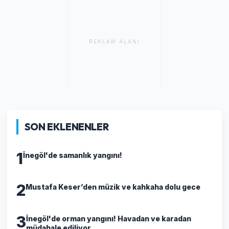
REKLAM ALANI
SON EKLENENLER
1
İnegöl'de samanlık yangını!
2
Mustafa Keser’den müzik ve kahkaha dolu gece
3
İnegöl'de orman yangını! Havadan ve karadan
müdahale ediliyor