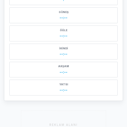
GÜNEŞ
--:--
ÖĞLE
--:--
İKINDI
--:--
AKŞAM
--:--
YATSI
--:--
REKLAM ALANI