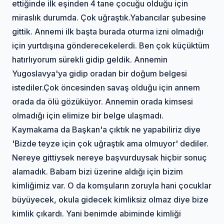
ettiğinde ilk eşinden 4 tane çocuğu olduğu için
miraslık durumda. Çok uğraştık.Yabancılar şubesine
gittik. Annemi ilk başta burada oturma izni olmadığı
için yurtdışına gönderecekelerdi. Ben çok küçüktüm
hatırlıyorum sürekli gidip geldik. Annemin
Yugoslavya'ya gidip oradan bir doğum belgesi
istediler.Çok öncesinden savaş olduğu için annem
orada da ölü gözüküyor. Annemin orada kimsesi
olmadığı için elimize bir belge ulaşmadı.
Kaymakama da Başkan'a çıktık ne yapabiliriz diye
'Bizde teyze için çok uğraştık ama olmuyor' dediler.
Nereye gittiysek nereye başvurduysak hiçbir sonuç
alamadık. Babam bizi üzerine aldığı için bizim
kimliğimiz var. O da komşuların zoruyla hani çocuklar
büyüyecek, okula gidecek kimliksiz olmaz diye bize
kimlik çıkardı. Yani benimde abiminde kimliği