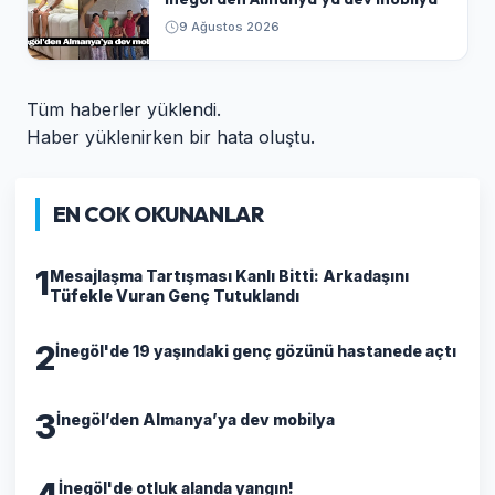
9 Ağustos 2026
Tüm haberler yüklendi.
Haber yüklenirken bir hata oluştu.
EN COK OKUNANLAR
1
​Mesajlaşma Tartışması Kanlı Bitti: Arkadaşını
Tüfekle Vuran Genç Tutuklandı
2
İnegöl'de 19 yaşındaki genç gözünü hastanede açtı
3
İnegöl’den Almanya’ya dev mobilya
4
İnegöl'de otluk alanda yangın!