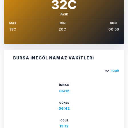
32C
Açık
MAX
MIN
GUN.
33C
20C
00:59
BURSA İNEGÖL NAMAZ VAKITLERI
TÜMÜ
Şehir seçin
İMSAK
05:12
GÜNEŞ
06:42
ÖĞLE
13:12