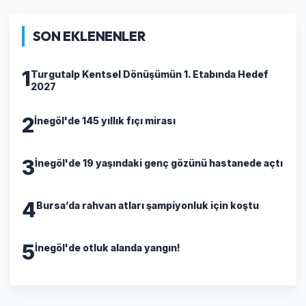
SON EKLENENLER
1
Turgutalp Kentsel Dönüşümün 1. Etabında Hedef
2027
2
İnegöl'de 145 yıllık fıçı mirası
3
İnegöl'de 19 yaşındaki genç gözünü hastanede açtı
4
Bursa’da rahvan atları şampiyonluk için koştu
5
İnegöl'de otluk alanda yangın!