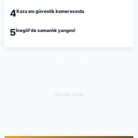
4
Kaza anı güvenlik kamerasında
5
İnegöl'de samanlık yangını!
REKLAM ALANI