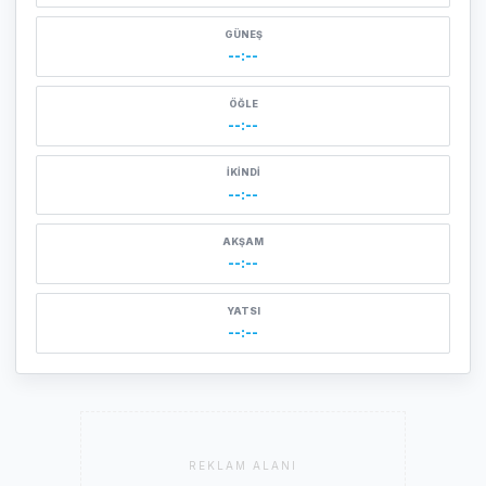
GÜNEŞ
--:--
ÖĞLE
--:--
İKINDI
--:--
AKŞAM
--:--
YATSI
--:--
REKLAM ALANI