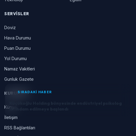
SERVISLER
Doviz
Hava Durumu
Puan Durumu
Yol Durumu
Namaz Vakitleri
Gunluk Gazete
SIRADAKİ HABER
KURUMSAL
Küçükoğlu Holding bünyesinde endüstriyel psikolog
Künye
istihdam edilmeye başlandı
İletişim
RSS Bağlantıları