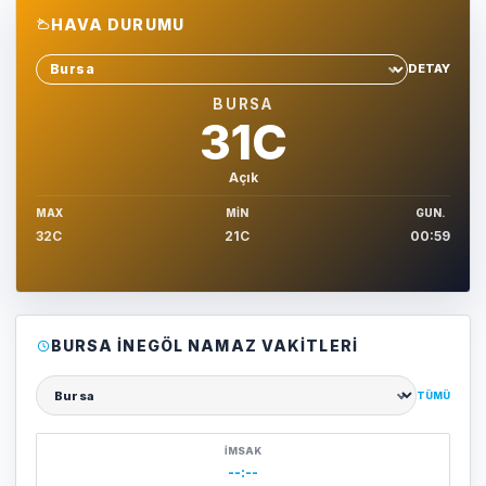
HAVA DURUMU
DETAY
Sehir sec
BURSA
31C
Açık
MAX
MIN
GUN.
32C
21C
00:59
BURSA İNEGÖL NAMAZ VAKITLERI
TÜMÜ
Şehir seçin
İMSAK
--:--