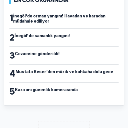
EN COK OKUNANLAR
1
İnegöl'de orman yangını! Havadan ve karadan
müdahale ediliyor
2
İnegöl'de samanlık yangını!
3
Cezaevine gönderildi!
4
Mustafa Keser’den müzik ve kahkaha dolu gece
5
Kaza anı güvenlik kamerasında