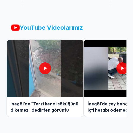
YouTube Videolarımız
İnegöl’de “Terzi kendi söküğünü
İnegöl'de çay bahçes
dikemez” dedirten görüntü
içti hesabı ödemedi