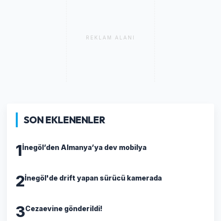
REKLAM ALANI
SON EKLENENLER
1
İnegöl’den Almanya’ya dev mobilya
2
İnegöl'de drift yapan sürücü kamerada
3
Cezaevine gönderildi!