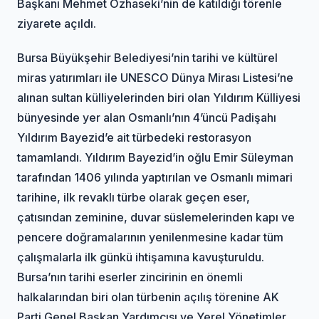
Başkanı Mehmet Özhaseki’nin de katıldığı törenle
ziyarete açıldı.
Bursa Büyükşehir Belediyesi’nin tarihi ve kültürel
miras yatırımları ile UNESCO Dünya Mirası Listesi’ne
alınan sultan külliyelerinden biri olan Yıldırım Külliyesi
bünyesinde yer alan Osmanlı’nın 4’üncü Padişahı
Yıldırım Bayezid’e ait türbedeki restorasyon
tamamlandı. Yıldırım Bayezid’in oğlu Emir Süleyman
tarafından 1406 yılında yaptırılan ve Osmanlı mimari
tarihine, ilk revaklı türbe olarak geçen eser,
çatısından zeminine, duvar süslemelerinden kapı ve
pencere doğramalarının yenilenmesine kadar tüm
çalışmalarla ilk günkü ihtişamına kavuşturuldu.
Bursa’nın tarihi eserler zincirinin en önemli
halkalarından biri olan türbenin açılış törenine AK
Parti Genel Başkan Yardımcısı ve Yerel Yönetimler