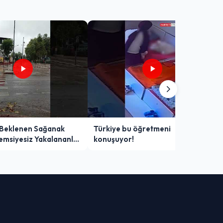
 Beklenen Sağanak
Türkiye bu öğretmeni
Şemsiyesiz Yakalananlar
konuşuyor!
 Yaşadı