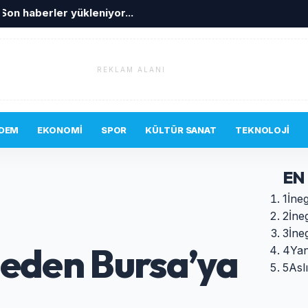
Son haberler yükleniyor...
REKLAM ALANI
DEM
EKONOMI
SPOR
KÜLTÜR SANAT
TEKNOLOJI
EN
1
İneg
2
İne
3
İne
teden Bursa’ya
4
Yan
5
Asl