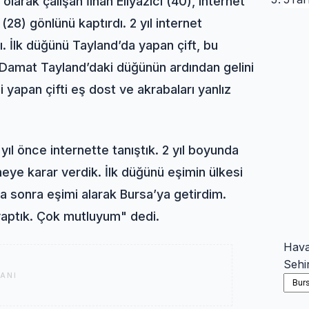
larak çalışan İlhan Eliyazıcı (40), internet
28) gönlünü kaptırdı. 2 yıl internet
dı. İlk düğünü Tayland’da yapan çift, bu
 Damat Tayland’daki düğünün ardından gelini
i yapan çifti eş dost ve akrabaları yanlız
2 yıl önce internette tanıştık. 2 yıl boyunda
meye karar verdik. İlk düğünü eşimin ülkesi
a sonra eşimi alarak Bursa’ya getirdim.
yaptık. Çok mutluyum" dedi.
Hav
Sehi
ANI