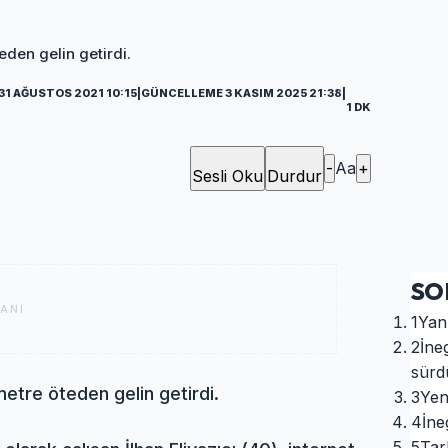
eden gelin getirdi.
31 AĞUSTOS 2021 10:15
|
GÜNCELLEME 3 KASIM 2025 21:38
|
1 DK
-
Aa
+
Sesli Oku
Durdur
SO
ANI
1
Yanı
2
İne
sürd
metre öteden gelin getirdi.
3
Yen
4
İne
5
Tar