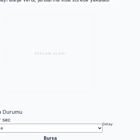
REKLAM ALANI
a Durumu
r sec
Detay
Bursa