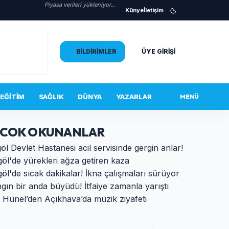
Piyasa verileri yükleniyor...
Künye
İletişim
BILDIRIMLER
ÜYE GIRIŞI
EĞITIM
SAĞLIK
DÜNYA
YAZARLAR
MENÜ
 COK OKUNANLAR
öl Devlet Hastanesi acil servisinde gergin anlar!
göl'de yürekleri ağza getiren kaza
göl'de sıcak dakikalar! İkna çalışmaları sürüyor
gın bir anda büyüdü! İtfaiye zamanla yarıştı
ı Hünel’den Açıkhava’da müzik ziyafeti