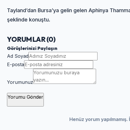
Tayland’dan Bursa’ya gelin gelen Aphinya Thamman
şeklinde konuştu.
YORUMLAR (
0
)
Görüşlerinizi Paylaşın
Ad Soyad
E-posta
Yorumunuz
Yorumu Gönder
Henüz yorum yapılmamış. İ