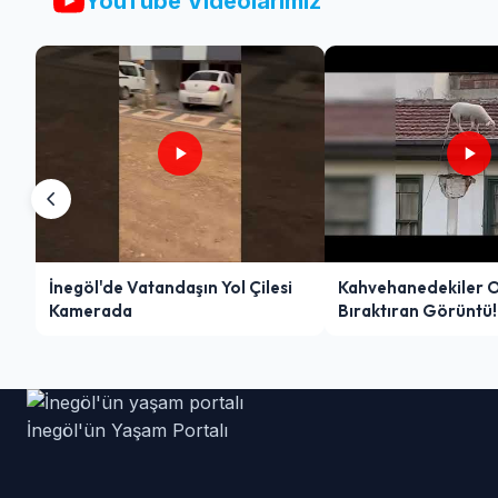
YouTube Videolarımız
İnegöl'de Vatandaşın Yol Çilesi
Kahvehanedekiler 
Kamerada
Bıraktıran Görüntü!
İnegöl'ün Yaşam Portalı