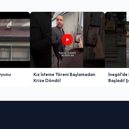
Oyunu
Kız İsteme Töreni Başlamadan
İnegöl'de
Krize Döndü!
Başladı! 
Zor Anlar