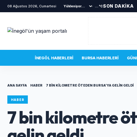
SON DAKİKA
08 Ağustos 2026, Cumartesi
...°C
SON DAKIKA
İNEGÖL HABERLERI
BURSA HABERLERI
GÜN
ANA SAYFA
HABER
7 BIN KILOMETRE ÖTEDEN BURSA’YA GELIN GELDI
HABER
7 bin kilometre ö
gelin geldi