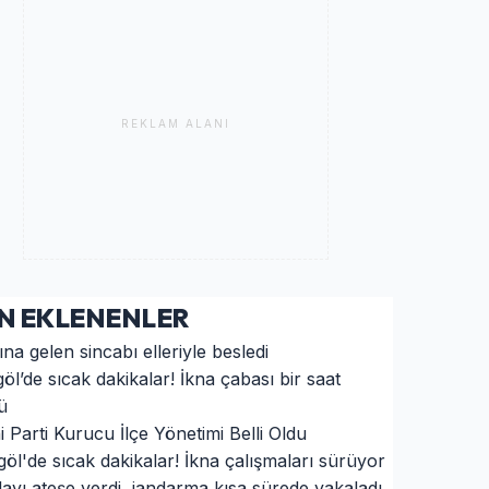
REKLAM ALANI
N EKLENENLER
na gelen sincabı elleriyle besledi
göl’de sıcak dakikalar! İkna çabası bir saat
ü
i Parti Kurucu İlçe Yönetimi Belli Oldu
göl'de sıcak dakikalar! İkna çalışmaları sürüyor
layı ateşe verdi, jandarma kısa sürede yakaladı