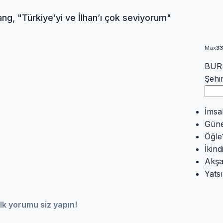
g, "Türkiye’yi ve İlhan’ı çok seviyorum"
Max
3
BURS
Şehi
İmsa
Gün
Öğle
İkind
Akş
Yatsı
lk yorumu siz yapın!