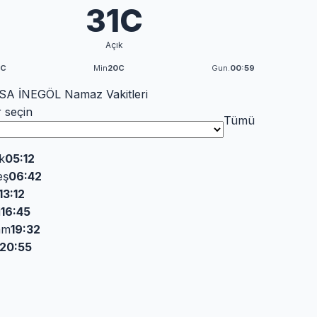
31C
Açık
3C
Min
20C
Gun.
00:59
A İNEGÖL Namaz Vakitleri
r seçin
Tümü
k
05:12
eş
06:42
13:12
i
16:45
am
19:32
20:55