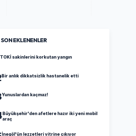
SON EKLENENLER
TOKİ sakinlerini korkutan yangın
2
Bir anlık dikkatsizlik hastanelik etti
3
Yunuslardan kaçmaz!
4
Büyükşehir'den afetlere hazır iki yeni mobil
araç
5
İnegöl'ün lezzetleri vitrine çıkıyor