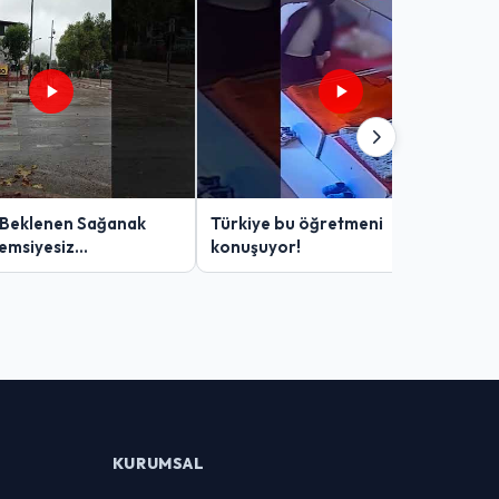
 Beklenen Sağanak
Türkiye bu öğretmeni
Şemsiyesiz
konuşuyor!
lar Zor Anlar Yaşadı
KURUMSAL