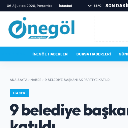
SON DAK
06 Ağustos 2026, Perşembe
•
TOKİ sakinlerini korkutan yangın
•
Bir 
33°C
SON DAKIKA
İNEGÖL HABERLERI
BURSA HABERLERI
GÜN
ANA SAYFA
HABER
9 BELEDIYE BAŞKANI AK PARTI’YE KATILDI
HABER
9 belediye başka
katıldı