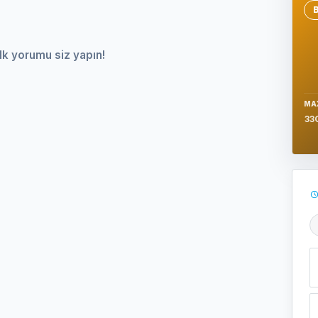
Se
lk yorumu siz yapın!
MA
33
Ş