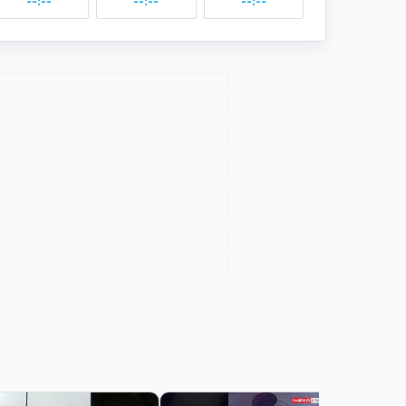
--:--
--:--
--:--