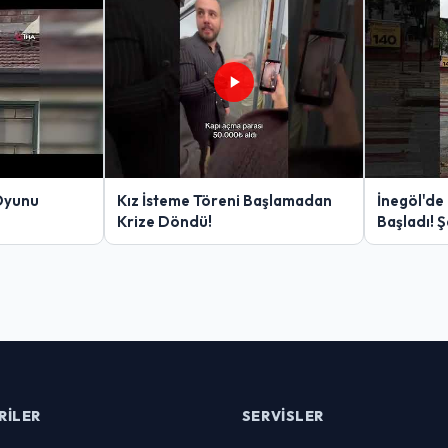
Oyunu
Kız İsteme Töreni Başlamadan
İnegöl'de
Krize Döndü!
Başladı! 
Yakalanan
RILER
SERVISLER