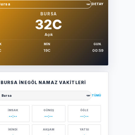
DETAY
hir sec
BURSA
32C
Açık
X
MIN
GUN.
C
19C
00:59
BURSA İNEGÖL NAMAZ VAKITLERI
TÜMÜ
ehir seçin
İMSAK
GÜNEŞ
ÖĞLE
--:--
--:--
--:--
İKINDI
AKŞAM
YATSI