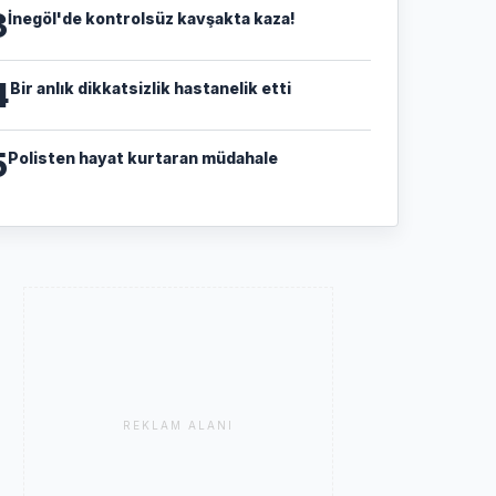
3
İnegöl'de kontrolsüz kavşakta kaza!
4
Bir anlık dikkatsizlik hastanelik etti
5
Polisten hayat kurtaran müdahale
REKLAM ALANI