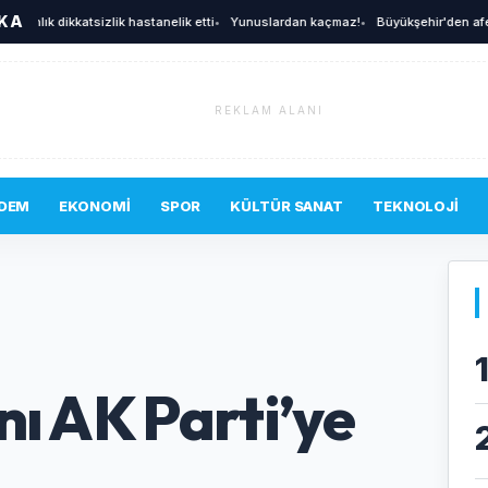
İKA
anlık dikkatsizlik hastanelik etti
•
Yunuslardan kaçmaz!
•
Büyükşehir'den afetlere 
REKLAM ALANI
DEM
EKONOMI
SPOR
KÜLTÜR SANAT
TEKNOLOJI
nı AK Parti’ye