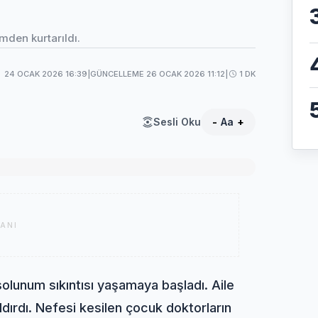
mden kurtarıldı.
24 OCAK 2026 16:39
|
GÜNCELLEME 26 OCAK 2026 11:12
|
1 DK
Sesli Oku
-
Aa
+
ANI
olunum sıkıntısı yaşamaya başladı. Aile
dırdı. Nefesi kesilen çocuk doktorların