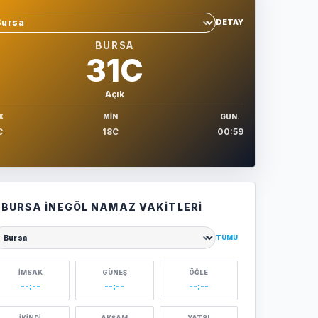
DETAY
hir sec
BURSA
31C
Açık
X
MIN
GUN.
C
18C
00:59
BURSA İNEGÖL NAMAZ VAKITLERI
TÜMÜ
ehir seçin
İMSAK
GÜNEŞ
ÖĞLE
--:--
--:--
--:--
İKINDI
AKŞAM
YATSI