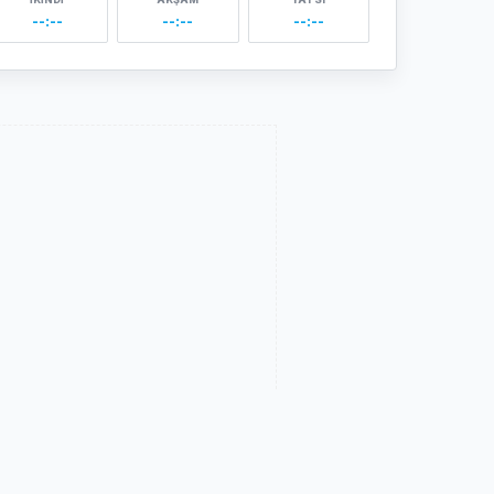
--:--
--:--
--:--