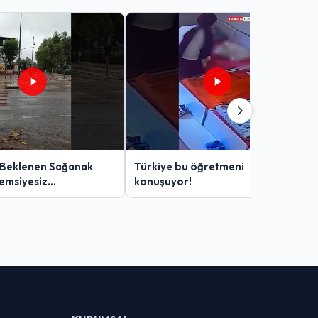
 Beklenen Sağanak
Türkiye bu öğretmeni
Şemsiyesiz
konuşuyor!
lar Zor Anlar Yaşadı