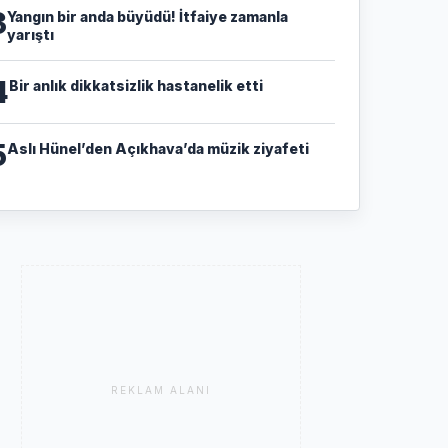
3
Yangın bir anda büyüdü! İtfaiye zamanla
yarıştı
4
Bir anlık dikkatsizlik hastanelik etti
5
Aslı Hünel’den Açıkhava’da müzik ziyafeti
REKLAM ALANI