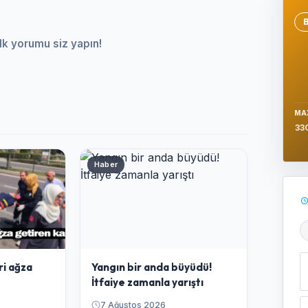
Se
lk yorumu siz yapın!
MA
33
Haber
Ş
ri ağza
Yangın bir anda büyüdü!
İtfaiye zamanla yarıştı
7 Ağustos 2026