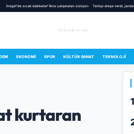
göl'de sıcak dakikalar! İkna çalışmaları sürüyor
•
Tarlayı ateşe verdi, jandarma kı
REKLAM ALANI
DEM
EKONOMI
SPOR
KÜLTÜR SANAT
TEKNOLOJI
yat kurtaran