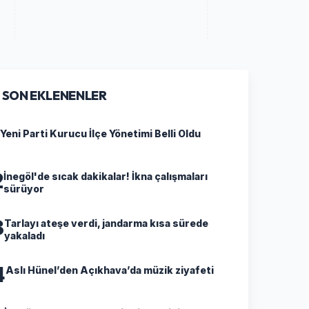
SON EKLENENLER
Yeni Parti Kurucu İlçe Yönetimi Belli Oldu
2
İnegöl'de sıcak dakikalar! İkna çalışmaları
sürüyor
3
Tarlayı ateşe verdi, jandarma kısa sürede
yakaladı
4
Aslı Hünel’den Açıkhava’da müzik ziyafeti