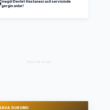
5
İnegöl Devlet Hastanesi acil servisinde
gergin anlar!
REKLAM ALANI
HAVA DURUMU