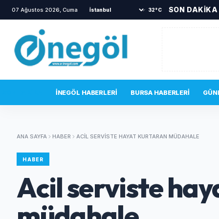
SON DAKİKA
07 Ağustos 2026, Cuma
•
Yeni Parti Kurucu İlçe Yönetimi Belli Oldu
•
İne
32°C
SON DAKIKA
İNEGÖL HABERLERI
BURSA HABERLERI
GÜN
ANA SAYFA
HABER
ACIL SERVISTE HAYAT KURTARAN MÜDAHALE
HABER
Acil serviste ha
müdahale