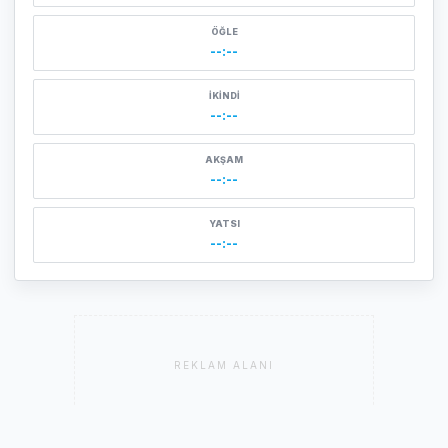
ÖĞLE
--:--
İKINDI
--:--
AKŞAM
--:--
YATSI
--:--
REKLAM ALANI