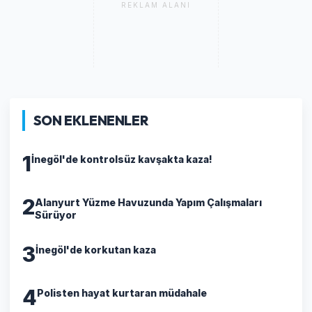
REKLAM ALANI
SON EKLENENLER
1
İnegöl'de kontrolsüz kavşakta kaza!
2
Alanyurt Yüzme Havuzunda Yapım Çalışmaları
Sürüyor
3
İnegöl'de korkutan kaza
4
Polisten hayat kurtaran müdahale