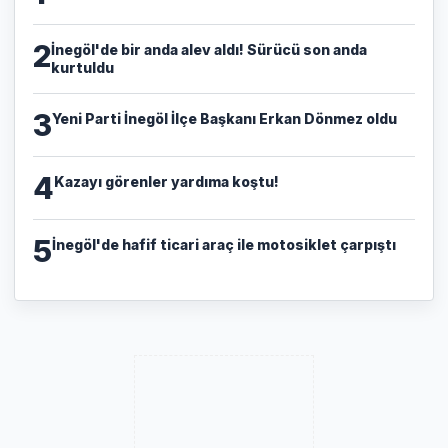
2
İnegöl'de bir anda alev aldı! Sürücü son anda
kurtuldu
3
Yeni Parti İnegöl İlçe Başkanı Erkan Dönmez oldu
4
Kazayı görenler yardıma koştu!
5
İnegöl'de hafif ticari araç ile motosiklet çarpıştı