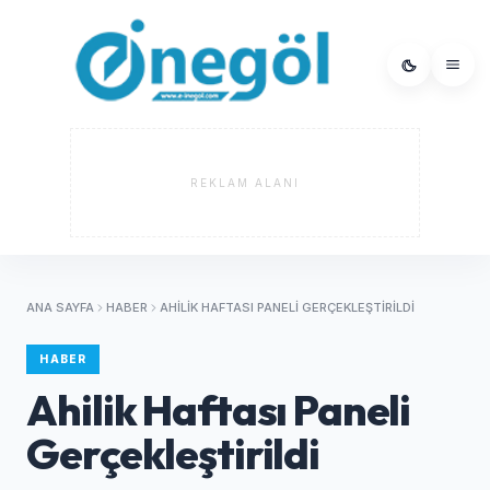
REKLAM ALANI
ANA SAYFA
HABER
AHILIK HAFTASI PANELI GERÇEKLEŞTIRILDI
HABER
Ahilik Haftası Paneli
Gerçekleştirildi