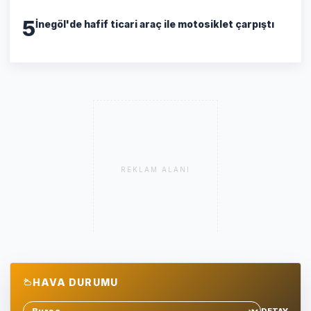
5
İnegöl'de hafif ticari araç ile motosiklet çarpıştı
REKLAM ALANI
HAVA DURUMU
DETAY