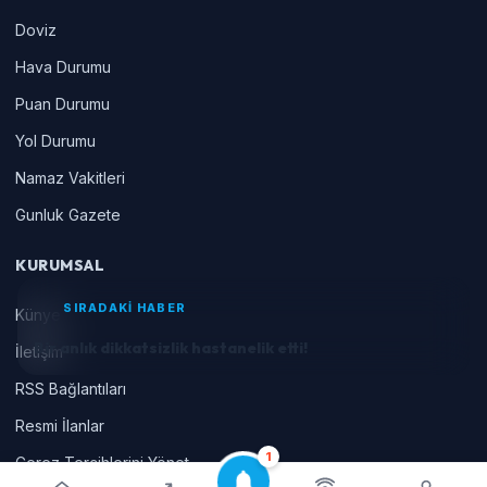
Doviz
Hava Durumu
Puan Durumu
Yol Durumu
Namaz Vakitleri
Gunluk Gazete
KURUMSAL
SIRADAKİ HABER
Künye
Bir anlık dikkatsizlik hastanelik etti!
İletişim
RSS Bağlantıları
Resmi İlanlar
1
Çerez Tercihlerini Yönet