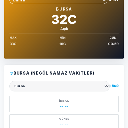
Sehir sec
BURSA
32C
Açık
MAX
MIN
GUN.
33C
19C
00:59
BURSA İNEGÖL NAMAZ VAKITLERI
TÜMÜ
Şehir seçin
İMSAK
--:--
GÜNEŞ
--:--