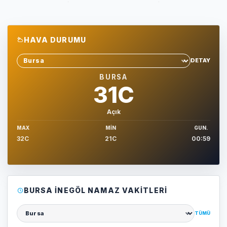
HAVA DURUMU
DETAY
Sehir sec
BURSA
31C
Açık
MAX
MIN
GUN.
32C
21C
00:59
BURSA İNEGÖL NAMAZ VAKITLERI
TÜMÜ
Şehir seçin