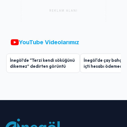
REKLAM ALANI
YouTube Videolarımız
İnegöl’de “Terzi kendi söküğünü
İnegöl'de çay bahçes
dikemez” dedirten görüntü
içti hesabı ödemedi