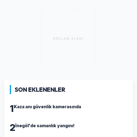
REKLAM ALANI
SON EKLENENLER
1
Kaza anı güvenlik kamerasında
2
İnegöl'de samanlık yangını!