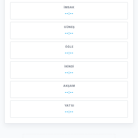
İMSAK
--:--
GÜNEŞ
--:--
ÖĞLE
--:--
İKINDI
--:--
AKŞAM
--:--
YATSI
--:--