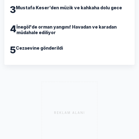
3
Mustafa Keser’den müzik ve kahkaha dolu gece
4
İnegöl'de orman yangını! Havadan ve karadan
müdahale ediliyor
5
Cezaevine gönderildi
REKLAM ALANI