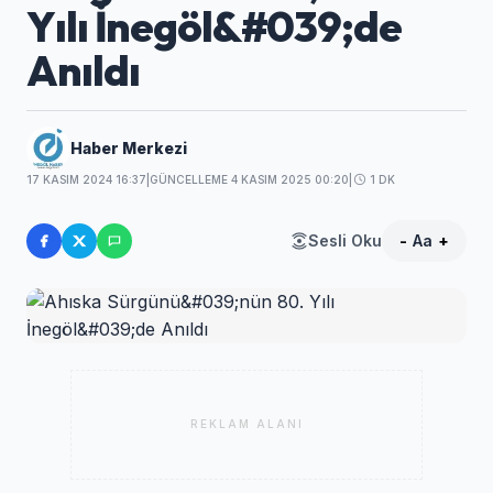
Yılı İnegöl&#039;de
Anıldı
Haber Merkezi
17 KASIM 2024 16:37
|
GÜNCELLEME 4 KASIM 2025 00:20
|
1 DK
Sesli Oku
-
Aa
+
REKLAM ALANI