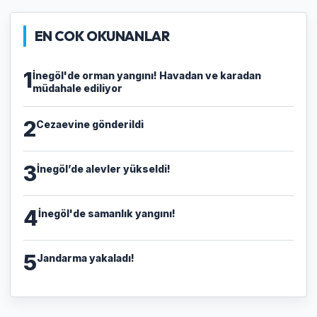
EN COK OKUNANLAR
1
İnegöl'de orman yangını! Havadan ve karadan
müdahale ediliyor
2
Cezaevine gönderildi
3
İnegöl’de alevler yükseldi!
4
İnegöl'de samanlık yangını!
5
Jandarma yakaladı!