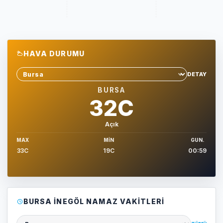
HAVA DURUMU
DETAY
Sehir sec
BURSA
32C
Açık
MAX
MIN
GUN.
33C
19C
00:59
BURSA İNEGÖL NAMAZ VAKITLERI