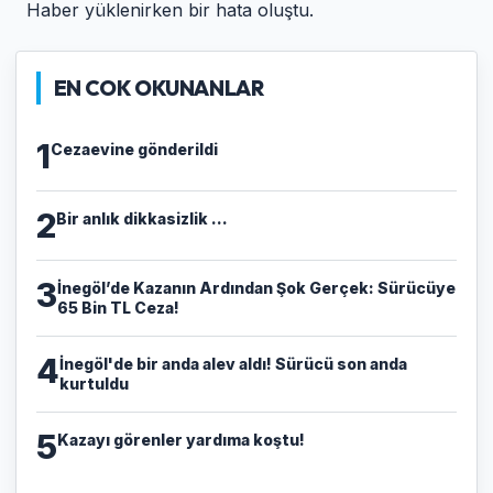
Haber yüklenirken bir hata oluştu.
EN COK OKUNANLAR
1
Cezaevine gönderildi
2
Bir anlık dikkasizlik ...
3
​İnegöl’de Kazanın Ardından Şok Gerçek: Sürücüye
65 Bin TL Ceza!
4
İnegöl'de bir anda alev aldı! Sürücü son anda
kurtuldu
5
Kazayı görenler yardıma koştu!