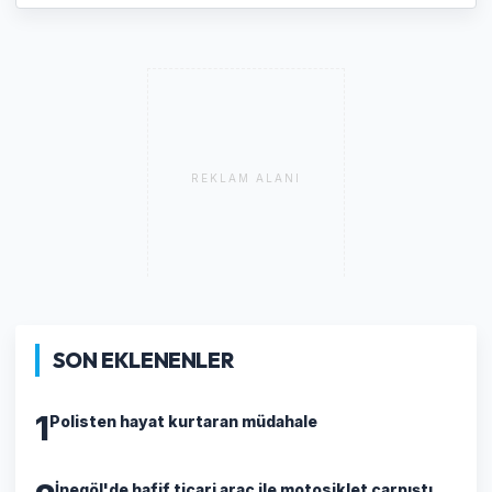
REKLAM ALANI
SON EKLENENLER
1
Polisten hayat kurtaran müdahale
İnegöl'de hafif ticari araç ile motosiklet çarpıştı