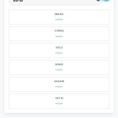
TÜMÜ
Şehir seçin
İMSAK
--:--
GÜNEŞ
--:--
ÖĞLE
--:--
İKINDI
--:--
AKŞAM
--:--
YATSI
--:--