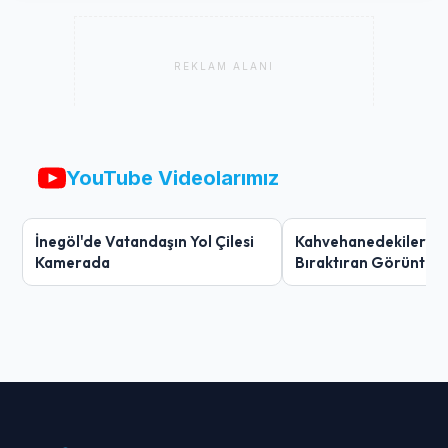
REKLAM ALANI
YouTube Videolarımız
İnegöl'de Vatandaşın Yol Çilesi
Kahvehanedekiler O
Kamerada
Bıraktıran Görüntü!