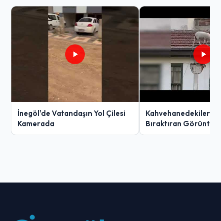
İnegöl'de Vatandaşın Yol Çilesi
Kahvehanedekiler O
Kamerada
Bıraktıran Görüntü!