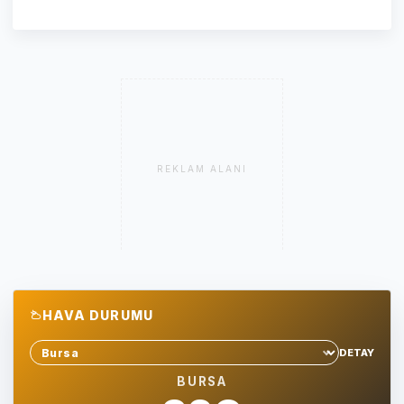
REKLAM ALANI
HAVA DURUMU
DETAY
Sehir sec
BURSA