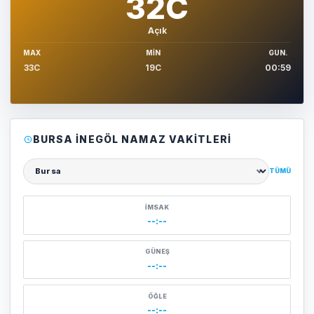
32C
Açık
MAX
MIN
GUN.
33C
19C
00:59
BURSA İNEGÖL NAMAZ VAKITLERI
TÜMÜ
Şehir seçin
İMSAK
--:--
GÜNEŞ
--:--
ÖĞLE
--:--