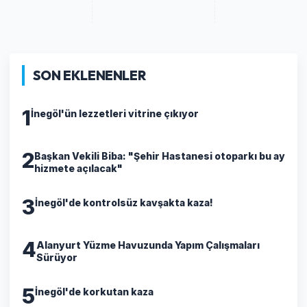
SON EKLENENLER
1
İnegöl'ün lezzetleri vitrine çıkıyor
2
Başkan Vekili Biba: "Şehir Hastanesi otoparkı bu ay
hizmete açılacak"
3
İnegöl'de kontrolsüz kavşakta kaza!
4
Alanyurt Yüzme Havuzunda Yapım Çalışmaları
Sürüyor
5
İnegöl'de korkutan kaza