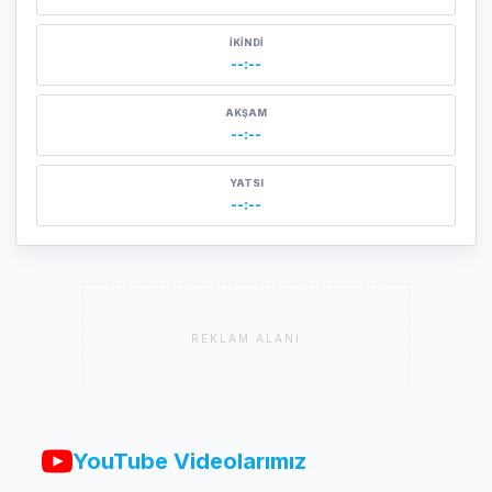
İKINDI
--:--
AKŞAM
--:--
YATSI
--:--
REKLAM ALANI
YouTube Videolarımız