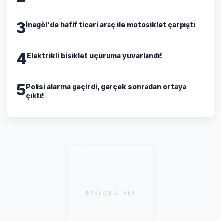
3
İnegöl'de hafif ticari araç ile motosiklet çarpıştı
4
Elektrikli bisiklet uçuruma yuvarlandı!
5
Polisi alarma geçirdi, gerçek sonradan ortaya
çıktı!
REKLAM ALANI