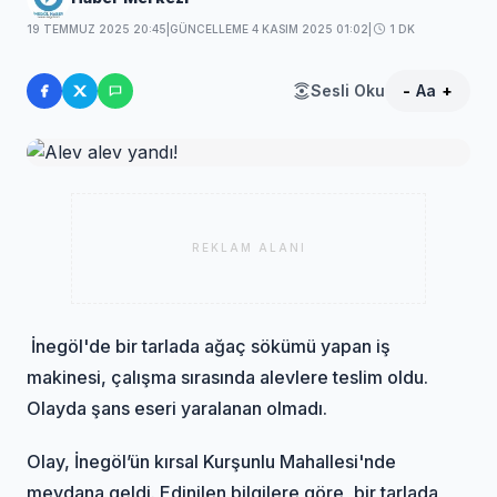
19 TEMMUZ 2025 20:45
|
GÜNCELLEME 4 KASIM 2025 01:02
|
1 DK
Sesli Oku
-
Aa
+
REKLAM ALANI
İnegöl'de bir tarlada ağaç sökümü yapan iş
makinesi, çalışma sırasında alevlere teslim oldu.
Olayda şans eseri yaralanan olmadı.
Olay, İnegöl’ün kırsal Kurşunlu Mahallesi'nde
meydana geldi. Edinilen bilgilere göre, bir tarlada