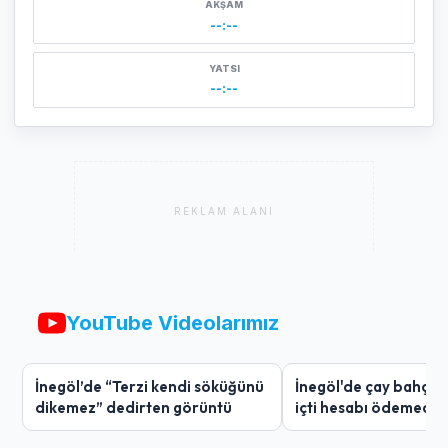
AKŞAM
--:--
YATSI
--:--
REKLAM ALANI
YouTube Videolarımız
İnegöl’de “Terzi kendi söküğünü
İnegöl'de çay bahçes
dikemez” dedirten görüntü
içti hesabı ödemedi