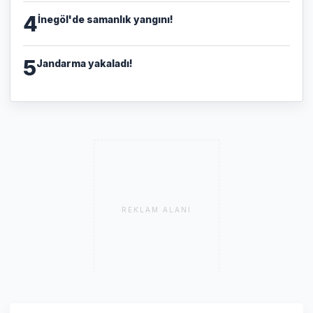
4
İnegöl'de samanlık yangını!
5
Jandarma yakaladı!
REKLAM ALANI