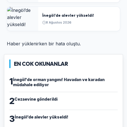
İnegöl’de alevler yükseldi!
8 Ağustos 2026
Haber yüklenirken bir hata oluştu.
EN COK OKUNANLAR
1
İnegöl'de orman yangını! Havadan ve karadan
müdahale ediliyor
2
Cezaevine gönderildi
3
İnegöl’de alevler yükseldi!