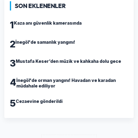
SON EKLENENLER
1
Kaza anı güvenlik kamerasında
2
İnegöl'de samanlık yangını!
3
Mustafa Keser’den müzik ve kahkaha dolu gece
4
İnegöl'de orman yangını! Havadan ve karadan
müdahale ediliyor
5
Cezaevine gönderildi