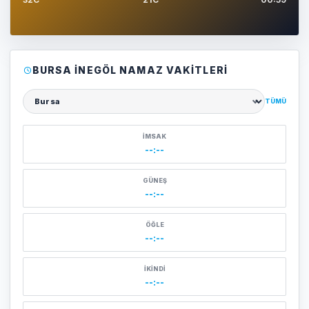
BURSA İNEGÖL NAMAZ VAKITLERI
TÜMÜ
Şehir seçin
İMSAK
--:--
GÜNEŞ
--:--
ÖĞLE
--:--
İKINDI
--:--