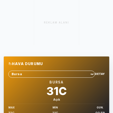
REKLAM ALANI
HAVA DURUMU
DETAY
Sehir sec
BURSA
31C
Açık
MAX
MIN
GUN.
32C
21C
00:59