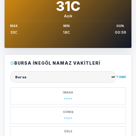
31C
Açık
MAX
MIN
GUN.
33C
18C
00:59
BURSA İNEGÖL NAMAZ VAKITLERI
TÜMÜ
Şehir seçin
İMSAK
--:--
GÜNEŞ
--:--
ÖĞLE