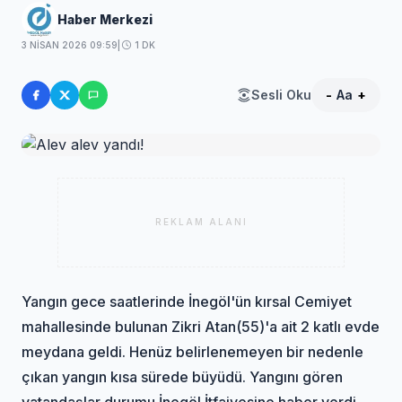
Haber Merkezi
3 NISAN 2026 09:59
|
1 DK
Sesli Oku
-
Aa
+
REKLAM ALANI
Yangın gece saatlerinde İnegöl'ün kırsal Cemiyet
mahallesinde bulunan Zikri Atan(55)'a ait 2 katlı evde
meydana geldi. Henüz belirlenemeyen bir nedenle
çıkan yangın kısa sürede büyüdü. Yangını gören
vatandaşlar durumu İnegöl İtfaiyesine haber verdi.