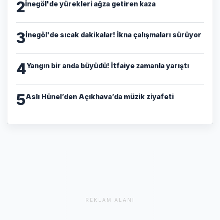
2
İnegöl'de yürekleri ağza getiren kaza
3
İnegöl'de sıcak dakikalar! İkna çalışmaları sürüyor
4
Yangın bir anda büyüdü! İtfaiye zamanla yarıştı
5
Aslı Hünel’den Açıkhava’da müzik ziyafeti
REKLAM ALANI