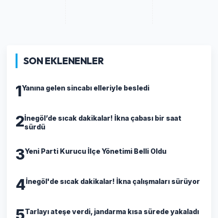
SON EKLENENLER
1
Yanına gelen sincabı elleriyle besledi
2
İnegöl’de sıcak dakikalar! İkna çabası bir saat
sürdü
3
Yeni Parti Kurucu İlçe Yönetimi Belli Oldu
4
İnegöl'de sıcak dakikalar! İkna çalışmaları sürüyor
5
Tarlayı ateşe verdi, jandarma kısa sürede yakaladı