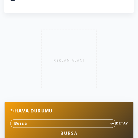
REKLAM ALANI
HAVA DURUMU
DETAY
Sehir sec
BURSA