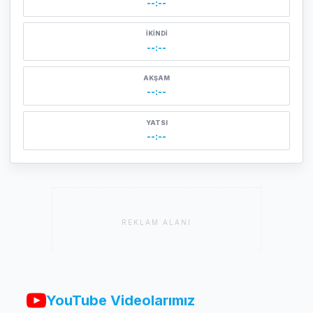
--:--
İKINDI
--:--
AKŞAM
--:--
YATSI
--:--
REKLAM ALANI
YouTube Videolarımız