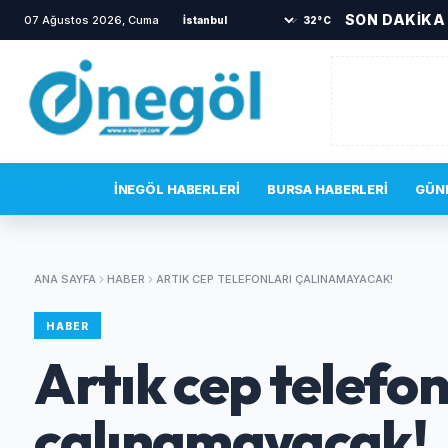
SON DAKİKA
07 Ağustos 2026, Cuma
•
TOKİ sakinlerini korkutan yangın
•
Bi
32°C
SON DAKIKA
İNEGÖL HABERLERI
BURSA HABERLERI
GÜN
ANA SAYFA
HABER
ARTIK CEP TELEFONLARI ÇALINAMAYACAK!
HABER
Artık cep telefon
çalınamayacak!