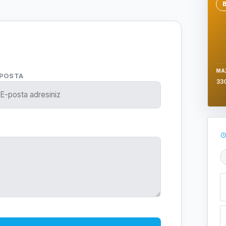
Se
MA
-POSTA
33
Ş