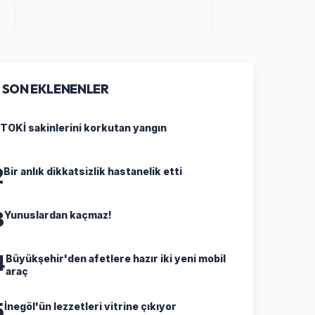
SON EKLENENLER
TOKİ sakinlerini korkutan yangın
2
Bir anlık dikkatsizlik hastanelik etti
3
Yunuslardan kaçmaz!
4
Büyükşehir'den afetlere hazır iki yeni mobil
araç
5
İnegöl'ün lezzetleri vitrine çıkıyor