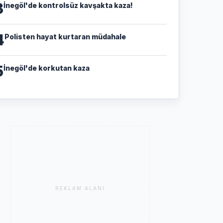
3
İnegöl'de kontrolsüz kavşakta kaza!
4
Polisten hayat kurtaran müdahale
5
İnegöl'de korkutan kaza
REKLAM ALANI