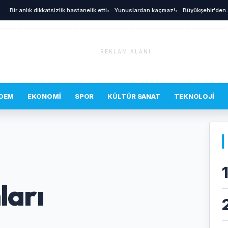
r anlık dikkatsizlik hastanelik etti
•
Yunuslardan kaçmaz!
•
Büyükşehir'den afetler
REKLAM ALANI
DEM
EKONOMI
SPOR
KÜLTÜR SANAT
TEKNOLOJI
ları