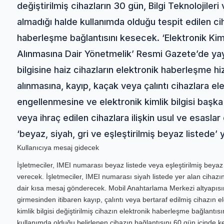
değiştirilmiş cihazların 30 gün, Bilgi Teknolojiler
almadığı halde kullanımda olduğu tespit edilen ci
haberleşme bağlantısını kesecek. ‘Elektronik Kimli
Alınmasına Dair Yönetmelik’ Resmi Gazete’de yayı
bilgisine haiz cihazların elektronik haberleşme hi
alınmasına, kayıp, kaçak veya çalıntı cihazlara e
engellenmesine ve elektronik kimlik bilgisi başka
veya ihraç edilen cihazlara ilişkin usul ve esasla
‘beyaz, siyah, gri ve eşleştirilmiş beyaz listede’ 
Kullanıcıya mesaj gidecek
İşletmeciler, IMEI numarası beyaz listede veya eşleştirilmiş beyaz
verecek. İşletmeciler, IMEI numarası siyah listede yer alan cihaz
dair kısa mesaj gönderecek. Mobil Anahtarlama Merkezi altyapısın
girmesinden itibaren kayıp, çalıntı veya bertaraf edilmiş cihazın e
kimlik bilgisi değiştirilmiş cihazın elektronik haberleşme bağlantı
kullanımda olduğu belirlenen cihazın bağlantısını 60 gün içinde k