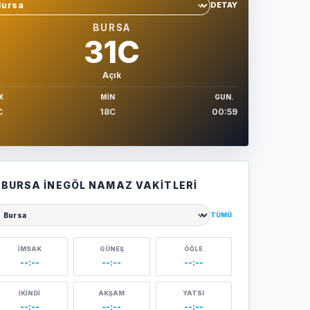
DETAY
hir sec
BURSA
31C
Açık
X
MIN
GUN.
C
18C
00:59
BURSA İNEGÖL NAMAZ VAKITLERI
TÜMÜ
ehir seçin
İMSAK
GÜNEŞ
ÖĞLE
--:--
--:--
--:--
İKINDI
AKŞAM
YATSI
--:--
--:--
--:--