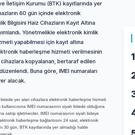
i ve İletişim Kurumu (BTK) kayıtlarında yer
hazların 60 gün içinde elektronik
k Bilgisini Haiz Cihazların Kayıt Altına
mlandı. Yönetmelikle elektronik kimlik
zmeti yapabilmesi için kayıt altına
lektronik haberleşme hizmeti verilmesinin
1
 cihazlara kopyalanan, bertaraf edilen
r düzenlendi. Buna göre, IMEI numaraları
yer alacak.
 listede yer alan cihazlara elektronik haberleşme hizmeti
ın kullanıcısına IMEI numarasının siyah listede olduğuna
a sahip işletmeciler, IMEI numarasının siyah listeye
lektronik haberleşme bağlantısını 24 saat, elektronik
sını 30 gün, BTK kayıtlarında yer almadığı halde
esecek.