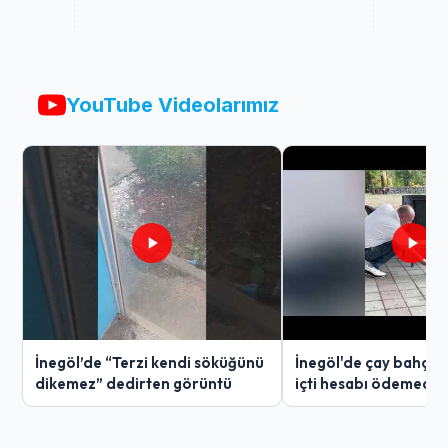
YouTube Videolarımız
İnegöl’de “Terzi kendi söküğünü
İnegöl'de çay bahçes
dikemez” dedirten görüntü
içti hesabı ödemedi