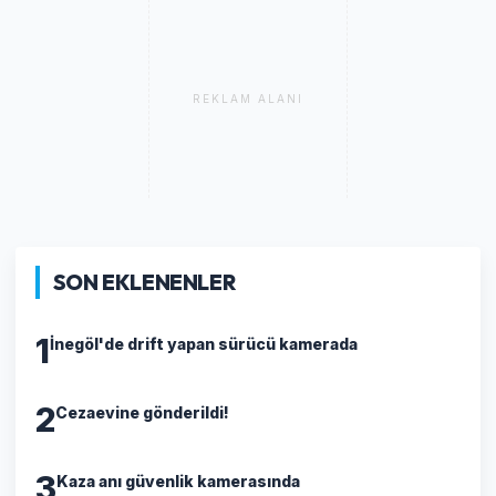
REKLAM ALANI
SON EKLENENLER
1
İnegöl'de drift yapan sürücü kamerada
2
Cezaevine gönderildi!
3
Kaza anı güvenlik kamerasında