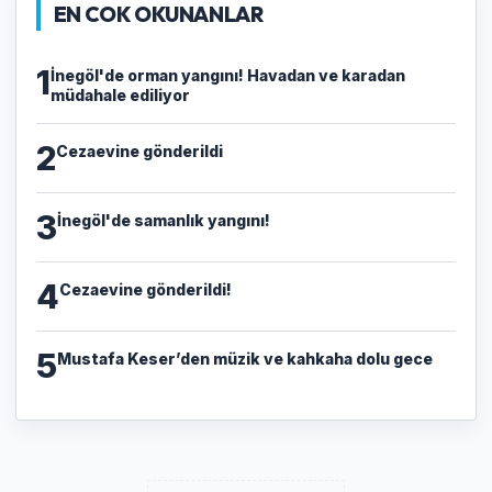
EN COK OKUNANLAR
1
İnegöl'de orman yangını! Havadan ve karadan
müdahale ediliyor
2
Cezaevine gönderildi
3
İnegöl'de samanlık yangını!
4
Cezaevine gönderildi!
5
Mustafa Keser’den müzik ve kahkaha dolu gece