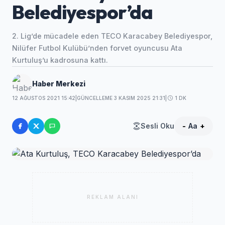
Belediyespor’da
2. Lig’de mücadele eden TECO Karacabey Belediyespor,
Nilüfer Futbol Kulübü’nden forvet oyuncusu Ata
Kurtuluş’u kadrosuna kattı.
Haber Merkezi
12 AĞUSTOS 2021 15:42
|
GÜNCELLEME 3 KASIM 2025 21:31
|
1 DK
Sesli Oku
-
Aa
+
REKLAM ALANI