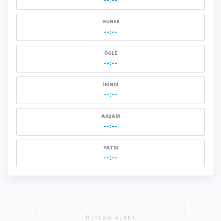
--:--
GÜNEŞ
--:--
ÖĞLE
--:--
İKINDI
--:--
AKŞAM
--:--
YATSI
--:--
REKLAM ALANI