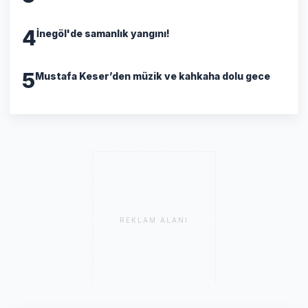
4
İnegöl'de samanlık yangını!
5
Mustafa Keser’den müzik ve kahkaha dolu gece
REKLAM ALANI