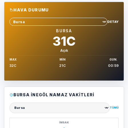
HAVA DURUMU
DETAY
Sehir sec
BURSA
31C
Açık
MAX
MIN
GUN.
32C
21C
00:59
BURSA İNEGÖL NAMAZ VAKITLERI
TÜMÜ
Şehir seçin
İMSAK