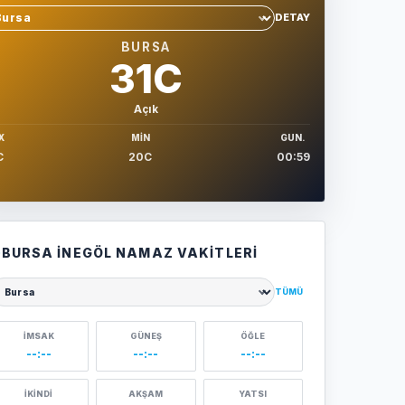
DETAY
hir sec
BURSA
31C
Açık
X
MIN
GUN.
C
20C
00:59
BURSA İNEGÖL NAMAZ VAKITLERI
TÜMÜ
ehir seçin
İMSAK
GÜNEŞ
ÖĞLE
--:--
--:--
--:--
İKINDI
AKŞAM
YATSI