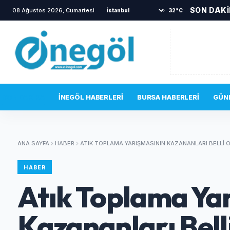
SON DAK
08 Ağustos 2026, Cumartesi
•
İnegöl’de alevler yükseldi!
•
Yav
32°C
SON DAKIKA
İNEGÖL HABERLERI
BURSA HABERLERI
GÜN
ANA SAYFA
HABER
ATIK TOPLAMA YARIŞMASININ KAZANANLARI BELLI 
HABER
Atık Toplama Ya
Kazananları Bell