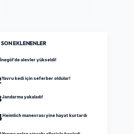
SON EKLENENLER
İnegöl’de alevler yükseldi!
2
Yavru kedi için seferber oldular!
3
Jandarma yakaladı!
4
Heimlich manevrası yine hayat kurtardı
Yanına gelen sincabı elleriyle besledi