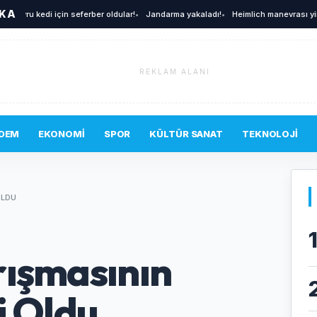
İKA
ru kedi için seferber oldular!
•
Jandarma yakaladı!
•
Heimlich manevrası yine hay
REKLAM ALANI
DEM
EKONOMI
SPOR
KÜLTÜR SANAT
TEKNOLOJI
OLDU
rışmasının
i Oldu