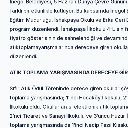
İnegöl Belediyesi, 5 Haziran Dünya Çevre Gününü
farklı bir etkinlikle kutluyor. Bu kapsamda İnegöl 
Eğitim Müdürlüğü, İshakpaşa Okulu ve Erka Geri D
program düzenlendi. İshakpaşa İlkokulu 4-L sınıfı 
tiyatro gösterisinin de sahnelendiği ve devamın
atık
toplama
yarışmalarında dereceye giren okullar
düzenlendi.
ATIK TOPLAMA YARIŞMASINDA DERECEYE GİR
Sıfır Atık Ödül Töreninde derece giren okullar şöyl
toplama yarışmasında; 1’inci Hocaköy İlkokulu, 2’
İlkokulu oldu. Okullar arası elektronik atık topla
2’nci Ticaret ve Sanayi İlkokulu ve 3’üncü Huzur İl
toplama yarışmasında da 1’inci Necip Fazıl Kısak