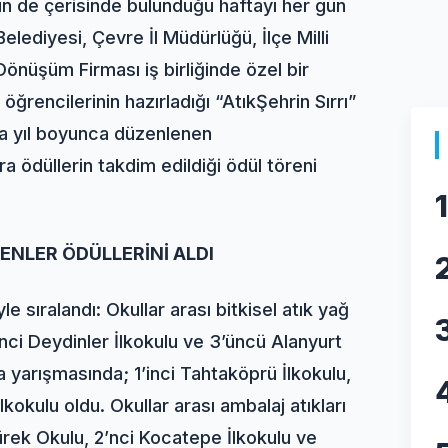
n de çerisinde bulunduğu haftayı her gün
Belediyesi, Çevre İl Müdürlüğü, İlçe Milli
önüşüm Firması iş birliğinde özel bir
öğrencilerinin hazırladığı “
Atık
Şehrin Sırrı”
da yıl boyunca düzenlenen
a ödüllerin takdim edildiği ödül töreni
1
ENLER ÖDÜLLERİNİ ALDI
e sıralandı: Okullar arası bitkisel atık yağ
nci Deydinler İlkokulu ve 3’üncü Alanyurt
ma yarışmasında; 1’inci Tahtaköprü İlkokulu,
kokulu oldu. Okullar arası ambalaj atıkları
ürek Okulu, 2’nci Kocatepe İlkokulu ve