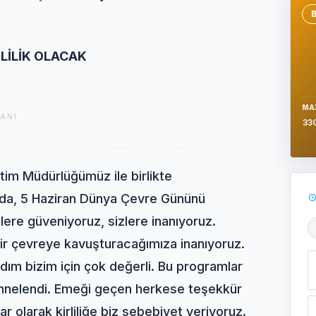
Se
RLİLİK OLACAK
MA
ANI
33
itim Müdürlüğümüz ile birlikte
nda, 5 Haziran Dünya Çevre Gününü
lere güveniyoruz, sizlere inanıyoruz.
Ş
 bir çevreye kavuşturacağımıza inanıyoruz.
dım bizim için çok değerli. Bu programlar
i sahnelendi. Emeği geçen herkese teşekkür
ar olarak kirliliğe biz sebebiyet veriyoruz.