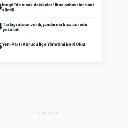
3
İnegöl’de sıcak dakikalar! İkna çabası bir saat
sürdü
4
Tarlayı ateşe verdi, jandarma kısa sürede
yakaladı
5
Yeni Parti Kurucu İlçe Yönetimi Belli Oldu
REKLAM ALANI