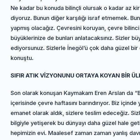
Ne kadar bu konuda bilinçli olursak o kadar az kirl
diyoruz. Bunun diğer karşılığı israf etmemek. Bunl
yapmış olacağız. Çevresini koruyan, çevre bilinci 
büyüklerinize de bunları anlatacaksınız. Sizler bü
ediyorsunuz. Sizlerle İnegöl’ü çok daha güzel bi
konuştu.
SIFIR ATIK VİZYONUNU ORTAYA KOYAN BİR ÜL
Son olarak konuşan Kaymakam Eren Arslan da “B
içerisinde çevre haftasını barındırıyor. Biz için
emanet olarak aldık, sizlere teslim edeceğiz. Sizle
bilgiyle yetişerek bu dünyayı daha güzel hale get
hepimizin evi. Maalesef zaman zaman yanlış davr