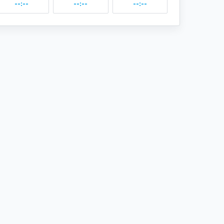
--:--
--:--
--:--