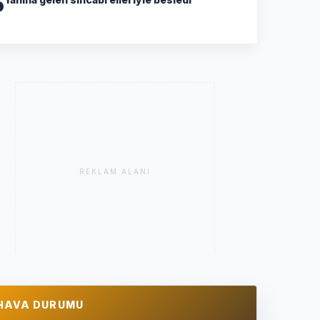
5
REKLAM ALANI
HAVA DURUMU