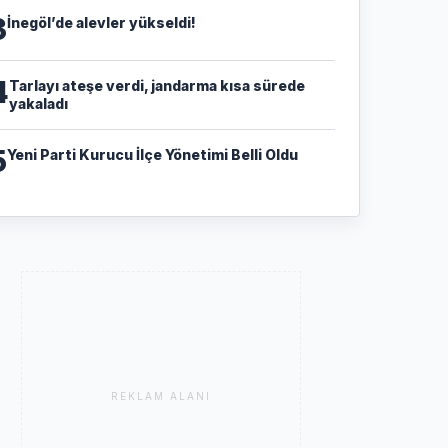
3
İnegöl’de alevler yükseldi!
4
Tarlayı ateşe verdi, jandarma kısa sürede
yakaladı
5
Yeni Parti Kurucu İlçe Yönetimi Belli Oldu
REKLAM ALANI