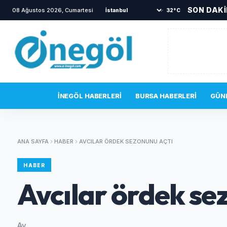
SON DAK
08 Ağustos 2026, Cumartesi
•
İnegöl’de alevler yükseldi!
•
Y
32°C
SON DAKIKA
İNEGÖL HABERLERI
BURSA HABERLERI
GÜN
ANA SAYFA
HABER
AVCILAR ÖRDEK SEZONUNU AÇTI
HABER
Avcılar ördek se
Av