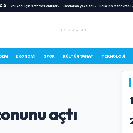
İKA
avru kedi için seferber oldular!
•
Jandarma yakaladı!
•
Heimlich manevrası yine h
REKLAM ALANI
DEM
EKONOMI
SPOR
KÜLTÜR SANAT
TEKNOLOJI
zonunu açtı