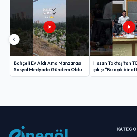
Bahçeli Ev Aldı Ama Manzarası
Hasan Toktaş’tan T
Sosyal Medyada Gündem Oldu
çıkış: “Bu açık bir af
KATEGO