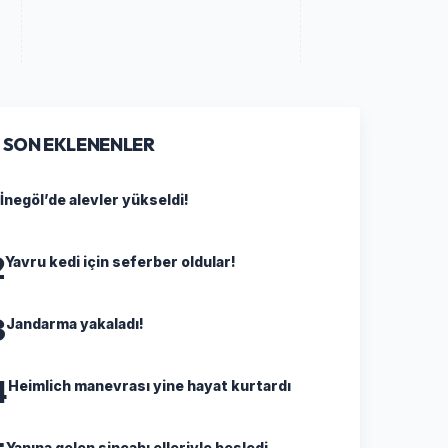
SON EKLENENLER
İnegöl’de alevler yükseldi!
2
Yavru kedi için seferber oldular!
3
Jandarma yakaladı!
4
Heimlich manevrası yine hayat kurtardı
Yanına gelen sincabı elleriyle besledi