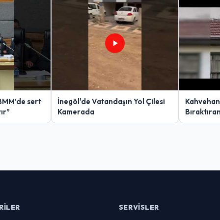
BMM’de sert
İnegöl'de Vatandaşın Yol Çilesi
Kahvehan
tır”
Kamerada
Bıraktıra
RILER
SERVISLER