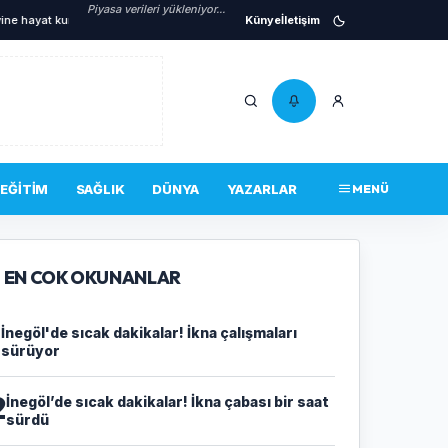
Piyasa verileri yükleniyor...
ayat kurtardı
•
Yanına gelen sincabı elleriyle besledi
Künye
İletişim
•
İnegöl’de sıcak dakikalar!
EĞITIM
SAĞLIK
DÜNYA
YAZARLAR
MENÜ
EN COK OKUNANLAR
1
İnegöl'de sıcak dakikalar! İkna çalışmaları
sürüyor
2
İnegöl’de sıcak dakikalar! İkna çabası bir saat
sürdü