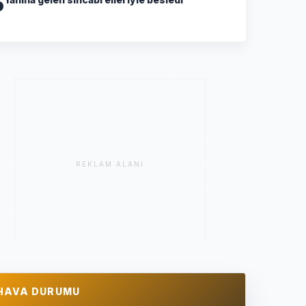
5
REKLAM ALANI
HAVA DURUMU