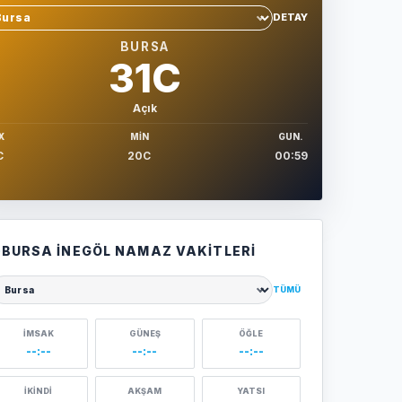
DETAY
hir sec
BURSA
31C
Açık
X
MIN
GUN.
C
20C
00:59
BURSA İNEGÖL NAMAZ VAKITLERI
TÜMÜ
ehir seçin
İMSAK
GÜNEŞ
ÖĞLE
--:--
--:--
--:--
İKINDI
AKŞAM
YATSI