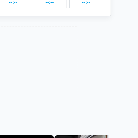
--:--
--:--
--:--