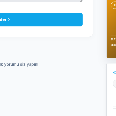
Se
der
MA
33
lk yorumu siz yapın!
Ş