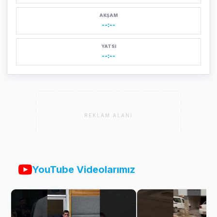
AKŞAM
--:--
YATSI
--:--
REKLAM ALANI
YouTube Videolarımız