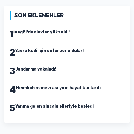
SON EKLENENLER
1
İnegöl’de alevler yükseldi!
2
Yavru kedi için seferber oldular!
3
Jandarma yakaladı!
4
Heimlich manevrası yine hayat kurtardı
5
Yanına gelen sincabı elleriyle besledi