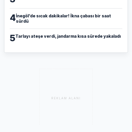
4
İnegöl’de sıcak dakikalar! İkna çabası bir saat
sürdü
5
Tarlayı ateşe verdi, jandarma kısa sürede yakaladı
REKLAM ALANI