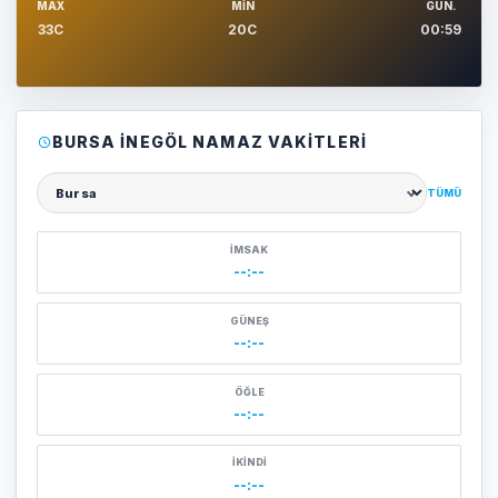
MAX
MIN
GUN.
33C
20C
00:59
BURSA İNEGÖL NAMAZ VAKITLERI
TÜMÜ
Şehir seçin
İMSAK
--:--
GÜNEŞ
--:--
ÖĞLE
--:--
İKINDI
--:--