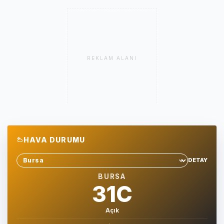
REKLAM ALANI
HAVA DURUMU
DETAY
Sehir sec
BURSA
31C
Açık