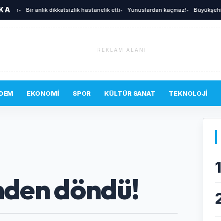
İKA
•
Bir anlık dikkatsizlik hastanelik etti
•
Yunuslardan kaçmaz!
•
Büyükşehir'den afe
REKLAM ALANI
DEM
EKONOMI
SPOR
KÜLTÜR SANAT
TEKNOLOJI
ümden döndü!