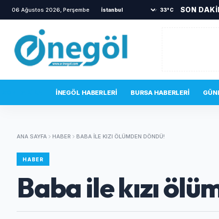
SON DAK
06 Ağustos 2026, Perşembe
•
TOKİ sakinlerini korkutan yangın
33°C
SON DAKIKA
İNEGÖL HABERLERI
BURSA HABERLERI
GÜN
ANA SAYFA
HABER
BABA ILE KIZI ÖLÜMDEN DÖNDÜ!
HABER
Baba ile kızı öl