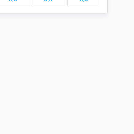
--:--
--:--
--:--