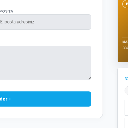
Se
-POSTA
MA
33
Ş
der