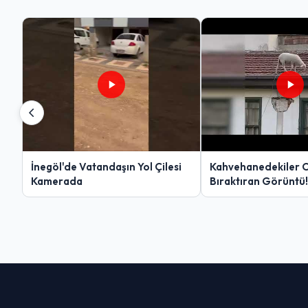
İnegöl'de Vatandaşın Yol Çilesi
Kahvehanedekiler 
Kamerada
Bıraktıran Görüntü!