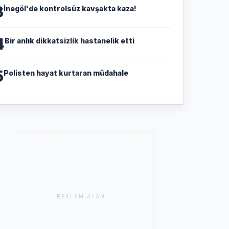
3
İnegöl'de kontrolsüz kavşakta kaza!
4
Bir anlık dikkatsizlik hastanelik etti
5
Polisten hayat kurtaran müdahale
REKLAM ALANI