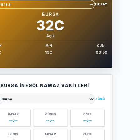
DETAY
hir sec
BURSA
32C
Açık
X
MIN
GUN.
C
19C
00:59
BURSA İNEGÖL NAMAZ VAKITLERI
TÜMÜ
ehir seçin
İMSAK
GÜNEŞ
ÖĞLE
--:--
--:--
--:--
İKINDI
AKŞAM
YATSI