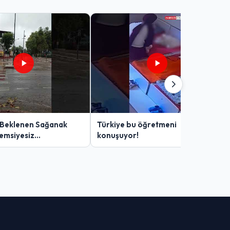
 Beklenen Sağanak
Türkiye bu öğretmeni
Şemsiyesiz
konuşuyor!
lar Zor Anlar Yaşadı