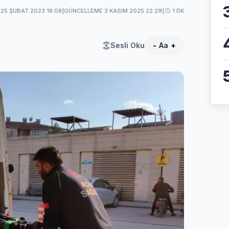
25 ŞUBAT 2023 18:08
|
GÜNCELLEME 3 KASIM 2025 22:29
|
1 DK
Sesli Oku
-
Aa
+