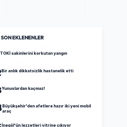
SON EKLENENLER
TOKİ sakinlerini korkutan yangın
2
Bir anlık dikkatsizlik hastanelik etti
3
Yunuslardan kaçmaz!
4
Büyükşehir'den afetlere hazır iki yeni mobil
araç
5
İnegöl'ün lezzetleri vitrine çıkıyor