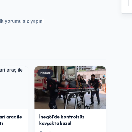
lk yorumu siz yapın!
Haber
ari araç ile
İnegöl'de kontrolsüz
tı
kavşakta kaza!