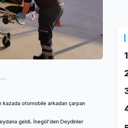
1
ANI
en kazada otomobile arkadan çarpan
eydana geldi. İnegöl'den Deydinler