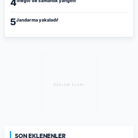
4
İnegöl'de samanlık yangını!
5
Jandarma yakaladı!
REKLAM ALANI
SON EKLENENLER