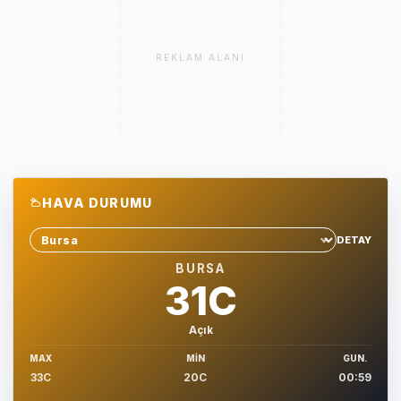
REKLAM ALANI
HAVA DURUMU
DETAY
Sehir sec
BURSA
31C
Açık
MAX
MIN
GUN.
33C
20C
00:59