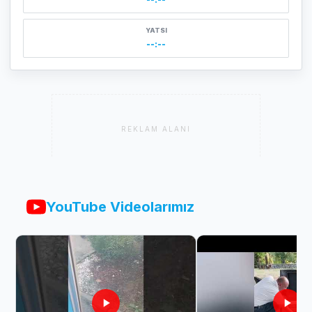
YATSI
--:--
REKLAM ALANI
YouTube Videolarımız