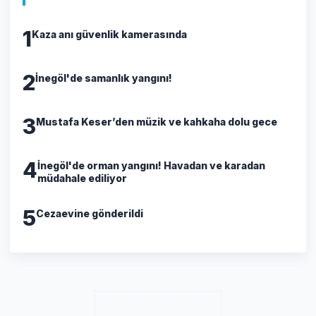
1
Kaza anı güvenlik kamerasında
2
İnegöl'de samanlık yangını!
3
Mustafa Keser’den müzik ve kahkaha dolu gece
4
İnegöl'de orman yangını! Havadan ve karadan
müdahale ediliyor
5
Cezaevine gönderildi