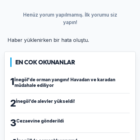
Henüz yorum yapılmamış. İlk yorumu siz
yapın!
Haber yüklenirken bir hata oluştu.
EN COK OKUNANLAR
1
İnegöl'de orman yangını! Havadan ve karadan
müdahale ediliyor
2
İnegöl’de alevler yükseldi!
3
Cezaevine gönderildi