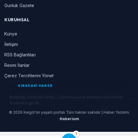
Gunluk Gazete
KURUMSAL
Künye
İletişim
RSS Bağlantıları
Resmi İlanlar
Çerez Tercihlerini Yönet
SIRADAKİ HABER
Başkan sözünü tuttu... Çocuk oyun alanları ücretsiz
hizmete girdi
© 2026 İnegöl'ün yaşam portalı Tüm hakları saklıdır | Haber Yazılımı
:
Haberium
1