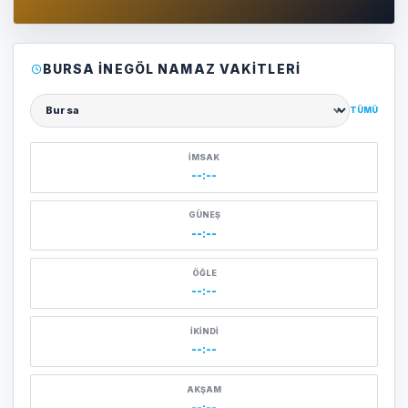
BURSA İNEGÖL NAMAZ VAKITLERI
TÜMÜ
Şehir seçin
İMSAK
--:--
GÜNEŞ
--:--
ÖĞLE
--:--
İKINDI
--:--
AKŞAM
--:--