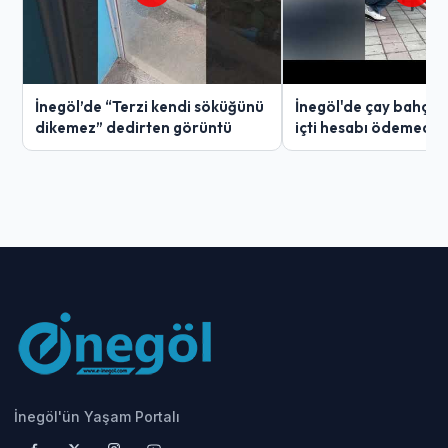
İnegöl’de “Terzi kendi söküğünü
İnegöl'de çay bahçes
dikemez” dedirten görüntü
içti hesabı ödemedi
İnegöl'ün Yaşam Portalı