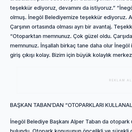
teşekkür ediyoruz, devamını da istiyoruz.” “İne
olmuş. İnegöl Belediyemize teşekkür ediyoruz. Ayr
Çarşının ortasında olması ayrı bir avantaj. Teşek
“Otoparktan memnunuz. Çok güzel oldu. Çarşıda
memnunuz. İnşallah birkaç tane daha olur İnegöl
giriş çıkışı kolay. Bizim için büyük kolaylık merke
REKLAM AL
BAŞKAN TABAN’DAN “OTOPARKLARI KULLANALI
İnegöl Belediye Başkanı Alper Taban da otopark u
bulundu. Otopark konusunun öncelikli ve sürekli 