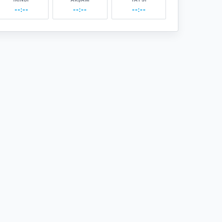
--:--
--:--
--:--