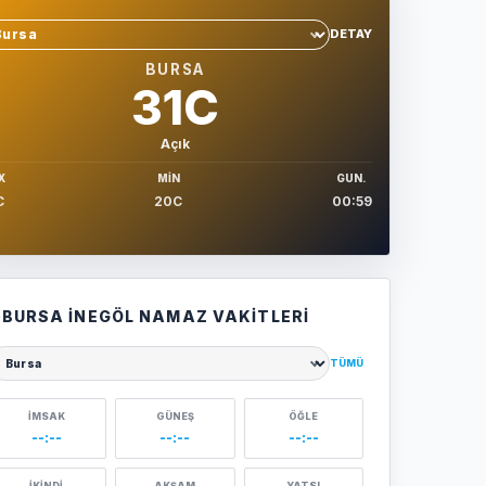
DETAY
hir sec
BURSA
31C
Açık
X
MIN
GUN.
C
20C
00:59
BURSA İNEGÖL NAMAZ VAKITLERI
TÜMÜ
ehir seçin
İMSAK
GÜNEŞ
ÖĞLE
--:--
--:--
--:--
İKINDI
AKŞAM
YATSI