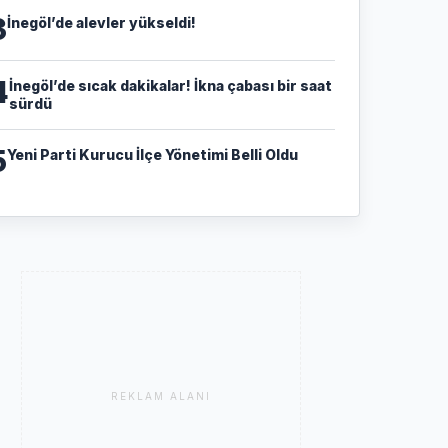
3
İnegöl’de alevler yükseldi!
4
İnegöl’de sıcak dakikalar! İkna çabası bir saat
sürdü
5
Yeni Parti Kurucu İlçe Yönetimi Belli Oldu
REKLAM ALANI