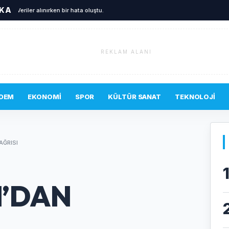
İKA
Veriler alınırken bir hata oluştu.
REKLAM ALANI
DEM
EKONOMI
SPOR
KÜLTÜR SANAT
TEKNOLOJI
AĞRISI
N’DAN