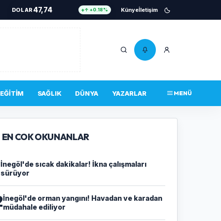
47,74
DOLAR
Künye
İletişim
↑ +0.18%
55,25
EURO
↑ +0.32%
6.661
ALTIN
↑ +2.59%
13,779
BIST 100
↓ -14.00%
4.756.467
BITCOIN
↑ +0.34%
EĞITIM
SAĞLIK
DÜNYA
YAZARLAR
MENÜ
47,74
DOLAR
↑ +0.18%
EN COK OKUNANLAR
1
İnegöl'de sıcak dakikalar! İkna çalışmaları
sürüyor
2
İnegöl'de orman yangını! Havadan ve karadan
müdahale ediliyor