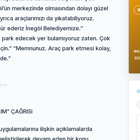
göl’ün merkezinde olmasından dolayı güzel
Se
ıca araçlarımızı da yıkatabiliyoruz.
kür ederiz İnegöl Belediyemize.”
 park edecek yer bulamıyoruz zaten. Çok
 için.” “Memnunuz. Araç park etmesi kolay,
MA
zde.”
33
ANI
Ş
M” ÇAĞRISI
ygulamalarına ilişkin açıklamalarda
geliştirilerek devam eden bir konu