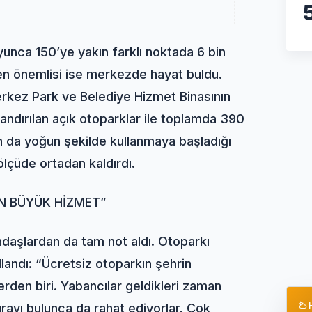
unca 150’ye yakın farklı noktada 6 bin
 en önemlisi ise merkezde hayat buldu.
rkez Park ve Belediye Hizmet Binasının
zandırılan açık otoparklar ile toplamda 390
ın da yoğun şekilde kullanmaya başladığı
lçüde ortadan kaldırdı.
N BÜYÜK HİZMET”
daşlardan da tam not aldı. Otoparkı
llandı: “Ücretsiz otoparkın şehrin
rden biri. Yabancılar geldikleri zaman
rayı bulunca da rahat ediyorlar. Çok