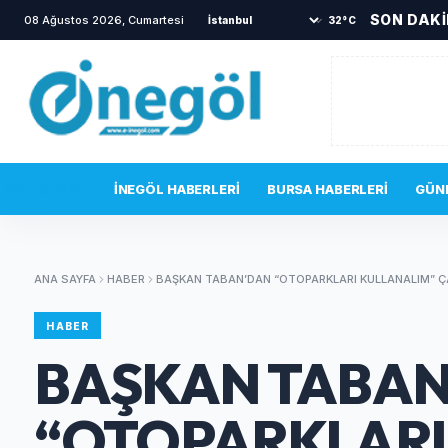
SON DAK
08 Ağustos 2026, Cumartesi
32°C
SON DAKIKA
İNEGÖL HABERLERI
BURSA HABERLERI
GÜN
ANA SAYFA
HABER
BAŞKAN TABAN’DAN “OTOPARKLARI KULLANALIM” Ç
HABER
BAŞKAN TABA
“OTOPARKLARI