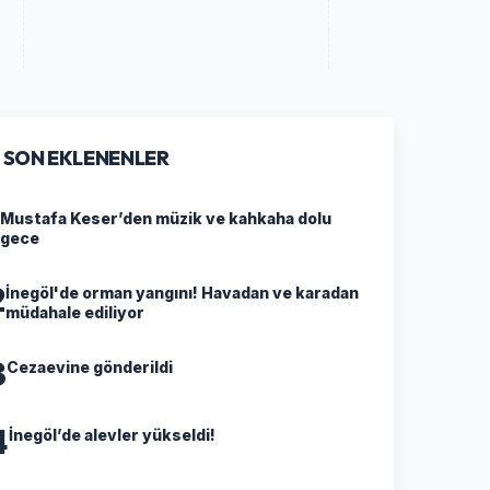
SON EKLENENLER
Mustafa Keser’den müzik ve kahkaha dolu
gece
2
İnegöl'de orman yangını! Havadan ve karadan
müdahale ediliyor
3
Cezaevine gönderildi
4
İnegöl’de alevler yükseldi!