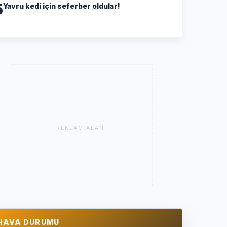
5
Yavru kedi için seferber oldular!
REKLAM ALANI
HAVA DURUMU