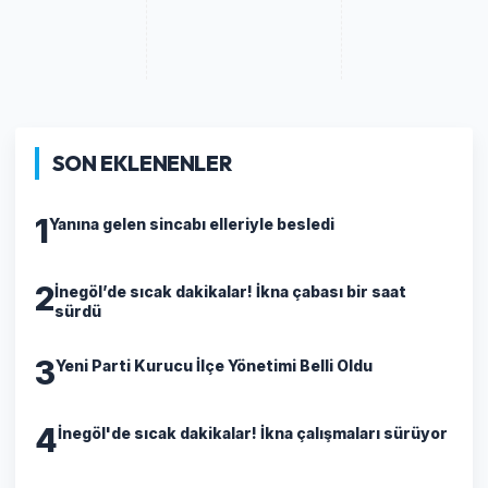
SON EKLENENLER
1
Yanına gelen sincabı elleriyle besledi
2
İnegöl’de sıcak dakikalar! İkna çabası bir saat
sürdü
3
Yeni Parti Kurucu İlçe Yönetimi Belli Oldu
4
İnegöl'de sıcak dakikalar! İkna çalışmaları sürüyor