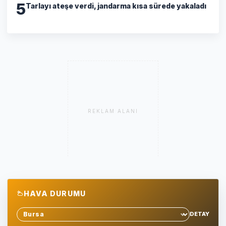
5
Tarlayı ateşe verdi, jandarma kısa sürede yakaladı
REKLAM ALANI
HAVA DURUMU
DETAY
Sehir sec