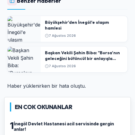
Benzer Haberler
Büyükşehir'den İnegöl'e ulaşım
hamlesi
7 Ağustos 2026
Başkan Vekili Şahin Biba: "Bursa'nın
geleceğini bütüncül bir anlayışla
planlıyoruz"
7 Ağustos 2026
Haber yüklenirken bir hata oluştu.
EN COK OKUNANLAR
1
İnegöl Devlet Hastanesi acil servisinde gergin
anlar!