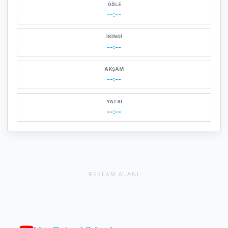
ÖĞLE
--:--
İKINDI
--:--
AKŞAM
--:--
YATSI
--:--
REKLAM ALANI