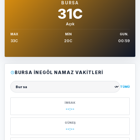
BURSA
31C
Açık
MAX
MIN
GUN.
33C
20C
00:59
BURSA İNEGÖL NAMAZ VAKITLERI
TÜMÜ
Şehir seçin
İMSAK
--:--
GÜNEŞ
--:--