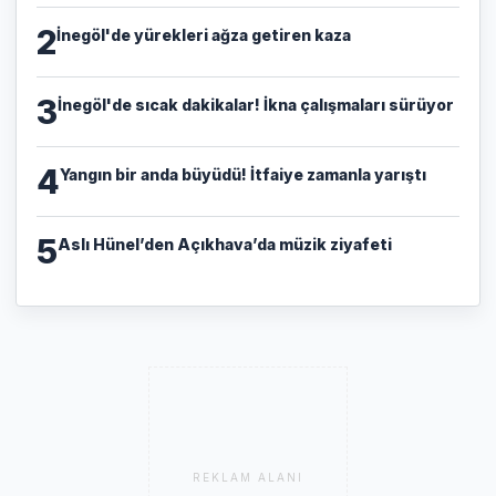
2
İnegöl'de yürekleri ağza getiren kaza
3
İnegöl'de sıcak dakikalar! İkna çalışmaları sürüyor
4
Yangın bir anda büyüdü! İtfaiye zamanla yarıştı
5
Aslı Hünel’den Açıkhava’da müzik ziyafeti
REKLAM ALANI