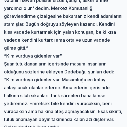
Vatanını seven polisler sizde çatışın, askerlerime
yardımcı olun' dedim. Merkez Komutanlığı
görevlendirme çizelgesine bakarsanız kendi adamlarını
atamışlar. Bugün doğruyu söyleyen kazandı. Kendini
kısa vadede kurtarmak için yalan konuşan, belki kısa
vadede kendini kurtardı ama orta ve uzun vadede
güme gitti.”
“Kim vurduya gidenler var”
Şuan tutuklananların içerisinde masum insanların
olduğunu sözlerine ekleyen Dedebağı, şunları dedi:
“Kim vurduya gidenler var. Masumluğu en kolay
anlaşılacak olanlar erlerdir. Ama erlerin içerisinde
halkına silah sıkanları, tank sürenleri bana kimse
yediremez. Emretsek bile kendini vuracaksın, beni
vuracaksın ama halkına ateş açmayacaksın. Esas sıkıntı,
tutuklanamayan beyin takımında kalan azı dişler var.