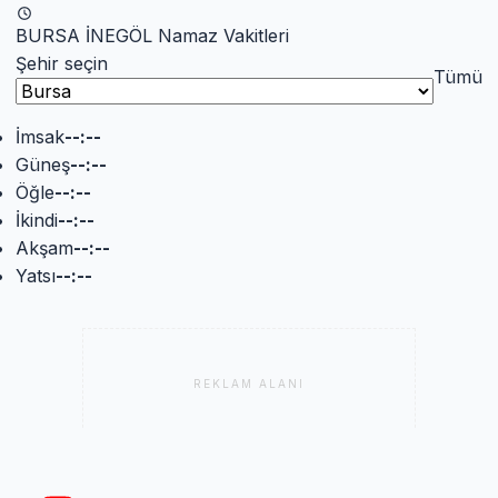
BURSA İNEGÖL Namaz Vakitleri
Şehir seçin
Tümü
İmsak
--:--
Güneş
--:--
Öğle
--:--
İkindi
--:--
Akşam
--:--
Yatsı
--:--
REKLAM ALANI