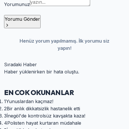
Yorumunuz
Yorumu Gönder
Henüz yorum yapılmamış. İlk yorumu siz
yapın!
Sıradaki Haber
Haber yüklenirken bir hata oluştu.
EN COK OKUNANLAR
1
Yunuslardan kaçmaz!
2
Bir anlık dikkatsizlik hastanelik etti
3
İnegöl'de kontrolsüz kavşakta kaza!
4
Polisten hayat kurtaran müdahale