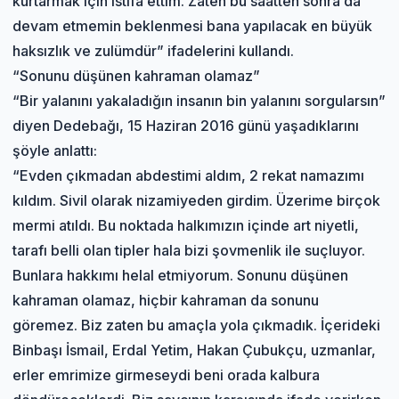
kurtarmak için istifa ettim. Zaten bu saatten sonra da
devam etmemin beklenmesi bana yapılacak en büyük
haksızlık ve zulümdür” ifadelerini kullandı.
“Sonunu düşünen kahraman olamaz”
“Bir yalanını yakaladığın insanın bin yalanını sorgularsın”
diyen Dedebağı, 15 Haziran 2016 günü yaşadıklarını
şöyle anlattı:
“Evden çıkmadan abdestimi aldım, 2 rekat namazımı
kıldım. Sivil olarak nizamiyeden girdim. Üzerime birçok
mermi atıldı. Bu noktada halkımızın içinde art niyetli,
tarafı belli olan tipler hala bizi şovmenlik ile suçluyor.
Bunlara hakkımı helal etmiyorum. Sonunu düşünen
kahraman olamaz, hiçbir kahraman da sonunu
göremez. Biz zaten bu amaçla yola çıkmadık. İçerideki
Binbaşı İsmail, Erdal Yetim, Hakan Çubukçu, uzmanlar,
erler emrimize girmeseydi beni orada kalbura