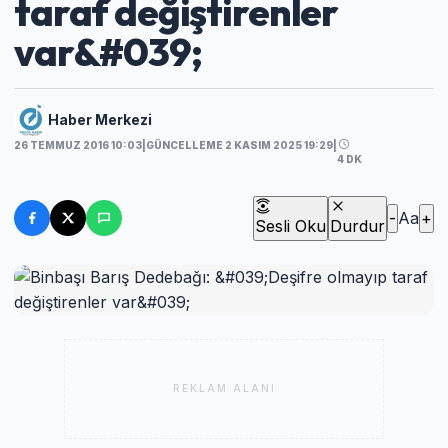
taraf değiştirenler
var&#039;
Haber Merkezi
26 TEMMUZ 2016 10:03
|
GÜNCELLEME 2 KASIM 2025 19:29
|
4 DK
-
Aa
+
Sesli Oku
Durdur
REKLAM ALANI