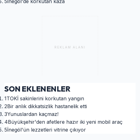
5
İnegöl'de korkutan kaza
REKLAM ALANI
SON EKLENENLER
1
TOKİ sakinlerini korkutan yangın
2
Bir anlık dikkatsizlik hastanelik etti
3
Yunuslardan kaçmaz!
4
Büyükşehir'den afetlere hazır iki yeni mobil araç
5
İnegöl'ün lezzetleri vitrine çıkıyor