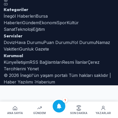
Kategoriler
İnegöl Haberleri
Bursa
Haberleri
Gündem
Ekonomi
Spor
Kültür
Sanat
Teknoloji
Eğitim
Servisler
Doviz
Hava Durumu
Puan Durumu
Yol Durumu
Namaz
Vakitleri
Gunluk Gazete
Kurumsal
Künye
İletişim
RSS Bağlantıları
Resmi İlanlar
Çerez
Tercihlerini Yönet
© 2026 İnegöl'ün yaşam portalı Tüm hakları saklıdır |
Haber Yazılımı :
Haberium
1
ANA SAYFA
GÜNDEM
SON DAKIKA
YAZARLAR