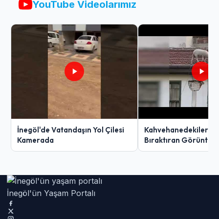
YouTube Videolarımız
İnegöl'de Vatandaşın Yol Çilesi
Kahvehanedekiler O
Kamerada
Bıraktıran Görüntü!
İnegöl'ün Yaşam Portalı