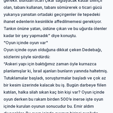
gerekir. Bundan ticari çıkar sağlayacak kadar bilinçli
olan, tabanı kullanan, tabanı sömürerek o ticari gücü
yukarıya yansıtan ortadaki geçirgenler ile tepedeki
ihanet edenlerin kesinlikle affedilmemesi gerekiyor.
Tankın önüne yatan, üstüne çıkan ve bu uğurda ölenler
kadar bir şey yapmadık” diye konuştu.
"Oyun içinde oyun var"
Oyun içinde oyun olduğuna dikkat çeken Dedebağı,
sözlerini şöyle sürdürdü:
“Askeri yapı için baktığımız zaman öyle kurnazca
planlamışlar ki, İsrail ajanları bunların yanında haltetmiş.
Tutuklamalar başladı, soruşturmalar başladı ve çok az
bir kesim üzerinde kalacak bu iş. Bugün darbeye fiilen
katılan, halka silah sıkan kaç bin kişi var? Oyun içinde
oyun derken bu rakam birden 500’e inerse işte oyun
içinde kurulan oyunun sonucudur bu. Emir aldım