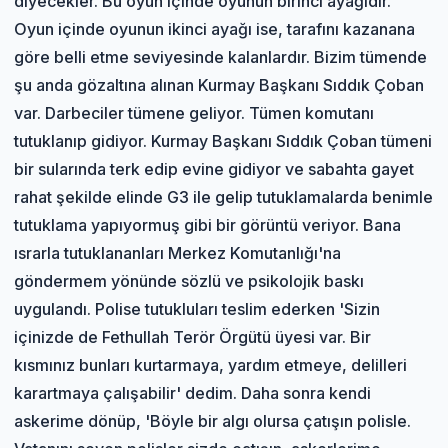
diyecekler. Bu oyun içinde oyunun birinci ayağıdır.
Oyun içinde oyunun ikinci ayağı ise, tarafını kazanana
göre belli etme seviyesinde kalanlardır. Bizim tümende
şu anda gözaltına alınan Kurmay Başkanı Sıddık Çoban
var. Darbeciler tümene geliyor. Tümen komutanı
tutuklanıp gidiyor. Kurmay Başkanı Sıddık Çoban tümeni
bir sularında terk edip evine gidiyor ve sabahta gayet
rahat şekilde elinde G3 ile gelip tutuklamalarda benimle
tutuklama yapıyormuş gibi bir görüntü veriyor. Bana
ısrarla tutuklananları Merkez Komutanlığı'na
göndermem yönünde sözlü ve psikolojik baskı
uygulandı. Polise tutukluları teslim ederken 'Sizin
içinizde de Fethullah Terör Örgütü üyesi var. Bir
kısmınız bunları kurtarmaya, yardım etmeye, delilleri
karartmaya çalışabilir' dedim. Daha sonra kendi
askerime dönüp, 'Böyle bir algı olursa çatışın polisle.