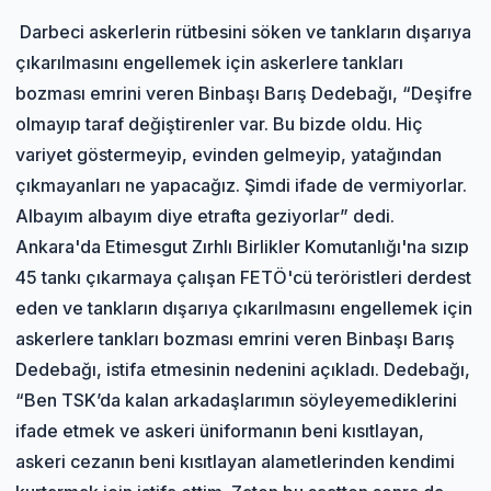
Darbeci askerlerin rütbesini söken ve tankların dışarıya
çıkarılmasını engellemek için askerlere tankları
bozması emrini veren Binbaşı Barış Dedebağı, “Deşifre
olmayıp taraf değiştirenler var. Bu bizde oldu. Hiç
variyet göstermeyip, evinden gelmeyip, yatağından
çıkmayanları ne yapacağız. Şimdi ifade de vermiyorlar.
Albayım albayım diye etrafta geziyorlar” dedi.
Ankara'da Etimesgut Zırhlı Birlikler Komutanlığı'na sızıp
45 tankı çıkarmaya çalışan FETÖ'cü teröristleri derdest
eden ve tankların dışarıya çıkarılmasını engellemek için
askerlere tankları bozması emrini veren Binbaşı Barış
Dedebağı, istifa etmesinin nedenini açıkladı. Dedebağı,
“Ben TSK’da kalan arkadaşlarımın söyleyemediklerini
ifade etmek ve askeri üniformanın beni kısıtlayan,
askeri cezanın beni kısıtlayan alametlerinden kendimi