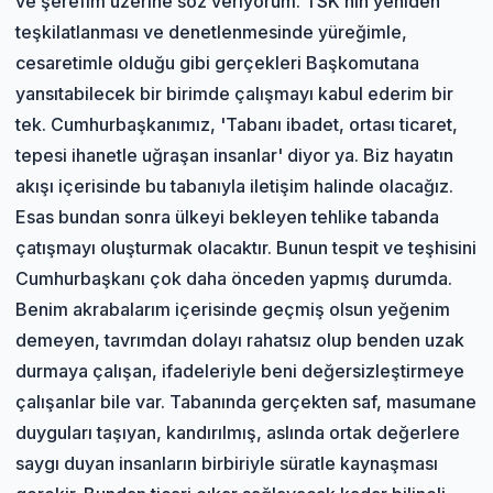
ve şerefim üzerine söz veriyorum. TSK’nın yeniden
teşkilatlanması ve denetlenmesinde yüreğimle,
cesaretimle olduğu gibi gerçekleri Başkomutana
yansıtabilecek bir birimde çalışmayı kabul ederim bir
tek. Cumhurbaşkanımız, 'Tabanı ibadet, ortası ticaret,
tepesi ihanetle uğraşan insanlar' diyor ya. Biz hayatın
akışı içerisinde bu tabanıyla iletişim halinde olacağız.
Esas bundan sonra ülkeyi bekleyen tehlike tabanda
çatışmayı oluşturmak olacaktır. Bunun tespit ve teşhisini
Cumhurbaşkanı çok daha önceden yapmış durumda.
Benim akrabalarım içerisinde geçmiş olsun yeğenim
demeyen, tavrımdan dolayı rahatsız olup benden uzak
durmaya çalışan, ifadeleriyle beni değersizleştirmeye
çalışanlar bile var. Tabanında gerçekten saf, masumane
duyguları taşıyan, kandırılmış, aslında ortak değerlere
saygı duyan insanların birbiriyle süratle kaynaşması