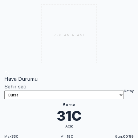
REKLAM ALANI
Hava Durumu
Sehir sec
Detay
Bursa
31C
Açık
Max
33C
Min
18C
Gun.
00:59