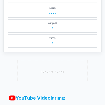
İKINDI
--:--
AKŞAM
--:--
YATSI
--:--
REKLAM ALANI
YouTube Videolarımız