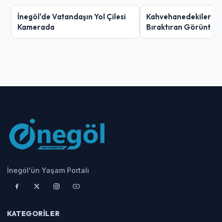
İnegöl'de Vatandaşın Yol Çilesi
Kahvehanedekiler O
Kamerada
Bıraktıran Görüntü!
İnegöl'ün Yaşam Portalı
KATEGORILER