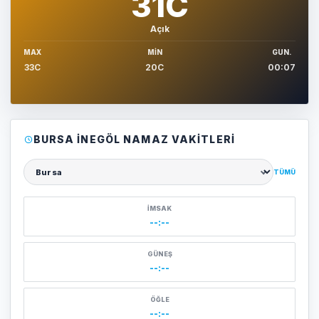
31C
Açık
MAX
MIN
GUN.
33C
20C
00:07
BURSA İNEGÖL NAMAZ VAKITLERI
TÜMÜ
Şehir seçin
İMSAK
--:--
GÜNEŞ
--:--
ÖĞLE
--:--