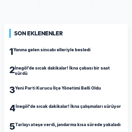
SON EKLENENLER
1
Yanına gelen sincabı elleriyle besledi
2
İnegöl’de sıcak dakikalar! İkna çabası bir saat
sürdü
3
Yeni Parti Kurucu İlçe Yönetimi Belli Oldu
4
İnegöl'de sıcak dakikalar! İkna çalışmaları sürüyor
5
Tarlayı ateşe verdi, jandarma kısa sürede yakaladı