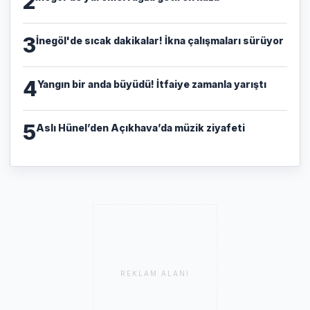
2
3
İnegöl'de sıcak dakikalar! İkna çalışmaları sürüyor
4
Yangın bir anda büyüdü! İtfaiye zamanla yarıştı
5
Aslı Hünel’den Açıkhava’da müzik ziyafeti
REKLAM ALANI