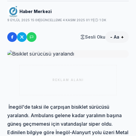
Haber Merkezi
9 EYLÜL 2025 15:08
|
GÜNCELLEME 4 KASIM 2025 01:11
|
1 DK
Sesli Oku
-
Aa
+
REKLAM ALANI
İnegöl'de taksi ile çarpışan bisiklet sürücüsü
yaralandı. Ambulans gelene kadar yaralının başına
güneş geçmemesi için vatandaşlar siper oldu.
Edinilen bilgiye göre İnegöl-Alanyurt yolu üzeri Metal