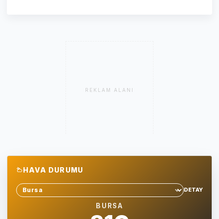
REKLAM ALANI
HAVA DURUMU
DETAY
Sehir sec
BURSA