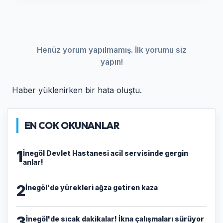
Henüz yorum yapılmamış. İlk yorumu siz
yapın!
Haber yüklenirken bir hata oluştu.
EN COK OKUNANLAR
1
İnegöl Devlet Hastanesi acil servisinde gergin
anlar!
2
İnegöl'de yürekleri ağza getiren kaza
3
İnegöl'de sıcak dakikalar! İkna çalışmaları sürüyor