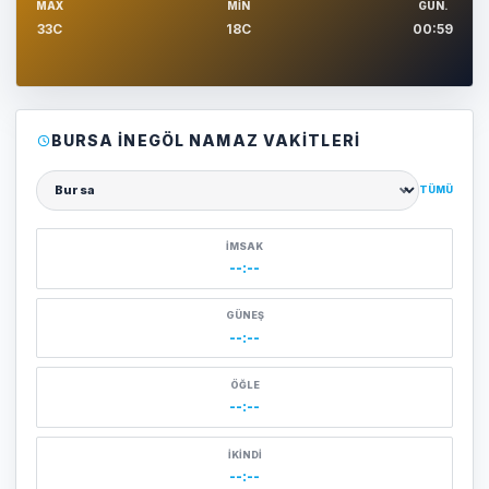
MAX
MIN
GUN.
33C
18C
00:59
BURSA İNEGÖL NAMAZ VAKITLERI
TÜMÜ
Şehir seçin
İMSAK
--:--
GÜNEŞ
--:--
ÖĞLE
--:--
İKINDI
--:--