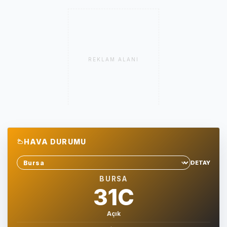
REKLAM ALANI
HAVA DURUMU
DETAY
Sehir sec
BURSA
31C
Açık