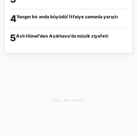
4
Yangın bir anda büyüdü! İtfaiye zamanla yarıştı
5
Aslı Hünel’den Açıkhava’da müzik ziyafeti
REKLAM ALANI