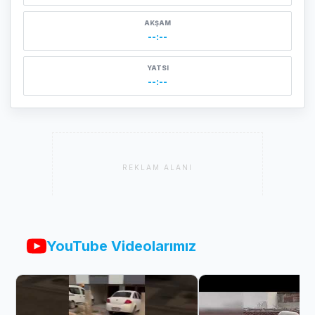
AKŞAM
--:--
YATSI
--:--
REKLAM ALANI
YouTube Videolarımız