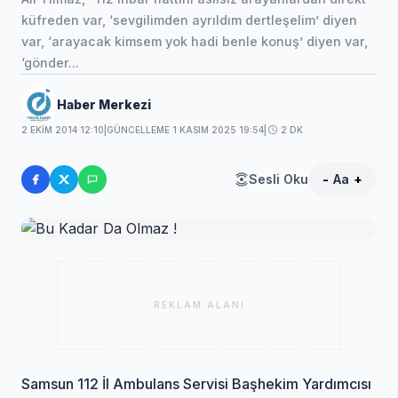
küfreden var, ‘sevgilimden ayrıldım dertleşelim’ diyen
var, ‘arayacak kimsem yok hadi benle konuş’ diyen var,
‘gönder...
Haber Merkezi
2 EKIM 2014 12:10
|
GÜNCELLEME 1 KASIM 2025 19:54
|
2 DK
Sesli Oku
-
Aa
+
REKLAM ALANI
Samsun 112 İl Ambulans Servisi Başhekim Yardımcısı