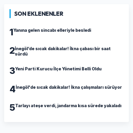
SON EKLENENLER
1
Yanına gelen sincabı elleriyle besledi
2
İnegöl’de sıcak dakikalar! İkna çabası bir saat
sürdü
3
Yeni Parti Kurucu İlçe Yönetimi Belli Oldu
4
İnegöl'de sıcak dakikalar! İkna çalışmaları sürüyor
5
Tarlayı ateşe verdi, jandarma kısa sürede yakaladı